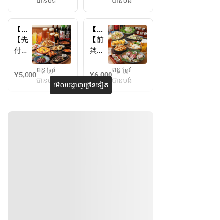
បានបង់
បានបង់
でじ
でじ
格】
豆乳
まの
まの
話題
麻辣
明太
明太
の豆
タン
【夏
【う
ポテ
ポテ
乳麻
と肉
ビア
ま
【先
【前
サラ
サラ
辣タ
料理
ホー
か！
付
菜】
【サ
【サ
ンと
のご
ル】
九
け】
九州
肉料
褒美
ラ
ラ
ヱビ
州】
ពន្ធ ត្រូវ
ពន្ធ ត្រូវ
黒豆
おつ
¥5,000
¥6,000
理を
宴会
ス大
熊本
ダ】
ダ】
បានបង់
បានបង់
枝豆
まみ3
មើលបង្ហាញច្រើនទៀត
楽し
★ノ
ジョ
馬刺
温玉
温玉
【サ
種盛
むご
ンア
ッキ
しに
シー
シー
ラ
り
褒美
ルも
で乾
博多
ザー
ザー
ダ】
【サ
宴会
充実
杯！
鉄鍋
サラ
サラ
トマ
ラ
★飲
の飲
ぐる
餃
ダ
ダ
み放
み放
トと
ダ】
ぐる
子、
【炭
【炭
題付
題付
シャ
宮崎
生ハ
薩摩
焼
焼
4,500
4,700
ウエ
チキ
ムの
豚の
肉】
肉】
円
円
ッセ
ン南
フレ
豚し
ブラ
ブラ
ンと
蛮な
ッシ
ゃぶ
肉料
ど九
ック
ック
ュチ
と豆
理★
州堪
アン
アン
ーズ
腐の
飲み
能★
ガス
ガス
サラ
ごま
放題
飲み
牛の
牛の