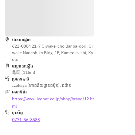
ダ
だれ
付
放題
炙り
炙り
【肴
サラ
5,000
付
タタ
タタ
】
ダ
円
6,000
キ
キ
円
さっ
【メ
ទិសដៅ
炭火
炭火
ぱり
イ
香る
香る
ネギ
ン】
スペ
スペ
អាសយដ្ឋាន
塩馬
熊本
アリ
621-0804 21-7 Oiwake-cho Banba-dori, Oi
アリ
タン
県直
ブ
wake Nadeshiko Bldg. 1F, Kameoka-shi, Ky
ブ
【メ
送馬
【メ
oto
【メ
イ
刺し
イ
ឧណ្ដាលស្ដើង
イ
ン】
盛り
亀岡 (115m)
ン】
ン】
シャ
とお
ប្រភេទបាឋ៊
豆乳
豆乳
ウエ
造り
Izakaya (ភោជនីយដ្ឋានជប៉ុន)
,
ជប៉ាន
しび
しび
ッセ
盛り
គេហទំព័រ
れ麻
れ麻
ント
合わ
https://www.iconet.co.jp/shop/brand/12.ht
辣湯
辣湯
ルネ
せ
【逸
【逸
ml
ード
【九
品】
品】
ទូរស័ព្ទ
ソー
州名
鉄板
鉄板
0771-56-8588
セー
物】
焼き
焼き
ジ
明太
餃子
餃子
【選
だし