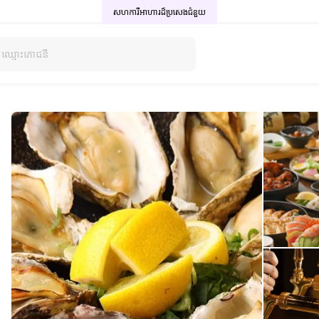
សហការីអាហារដ៏ប្រសេង
ជំនួយ