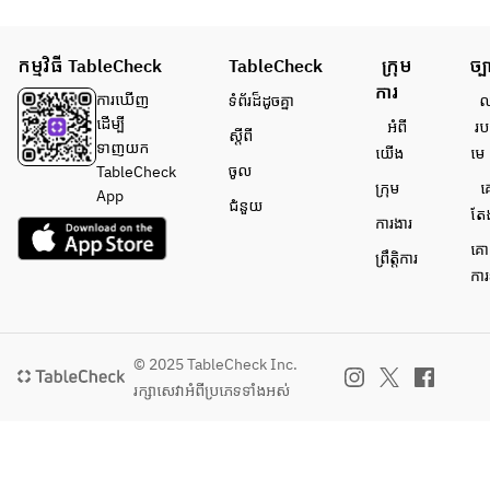
【揚
【揚
べる
巻き
げ
げ
肉料
博多
物】
物】
កម្មវិធី TableCheck
TableCheck
ក្រុម
ច្ប
理】
鉄鍋
だし
だし
ការ
炭火
餃子
ការ​ឃើញ
ទំព័រ​ដ៏ដូចគ្នា
លក
スパ
スパ
大麦
宮崎
ដើម្បី​
អំពី​
រប
イス
イス
ស្តីពី
牛ゴ
名物
ទាញយក
យើង
មេ
ポテ
ポテ
ロ焼
大判
ចូល
TableCheck
ト
ト
ក្រុម
គ
きor
チキ
App
ជំនួយ
特製
特製
តែ
馬肉
ン南
ការងារ
ジュ
ジュ
ロー
蛮
គោ
ーシ
ーシ
ព្រឹត្តិការ
スト
博多
ការ
ー唐
ー唐
or茶
焼肉
揚げ
揚げ
美豚
鉄板
【〆
【〆
極太
【〆
】
】
フラ
】
© 2025 TableCheck Inc.
夏野
夏野
ンク
長崎
រក្សាសេវា​អំពីប្រភេទទាំងអស់
菜の
菜の
【逸
名物
冷や
冷や
品】
皿う
しぶ
しぶ
鉄板
どん
っか
っか
焼き