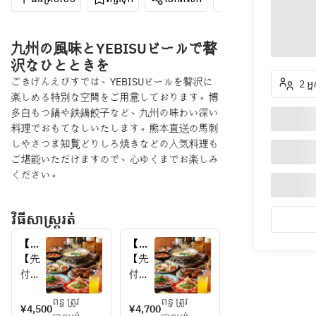
九州の風味とYEBISUビールで贅
沢なひとときを
ごきげんえびすでは、YEBISUビールを贅沢に
2 អ្
楽しめる特別な空間をご用意しております。博
多白もつ鍋や鉄鍋餃子など、九州の味わい深い
料理でおもてなしいたします。熊本直送の馬刺
しやさつま知覧どりしろ焼きなどの人気料理も
ご堪能いただけますので、心ゆくまでお楽しみ
ください。
វិធីសាស្រ្តរត់
【日
【デ
～木
ー
【先
【先
限
ト・
付
付
定！
女子
け】
け】
特別
会
ពន្ធ ត្រូវ
ពន្ធ ត្រូវ
土佐
土佐
¥4,500
¥4,700
価
に】