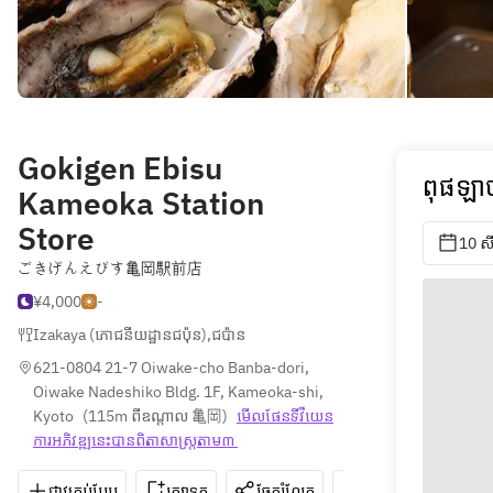
Gokigen Ebisu
ពុផឡាច
Kameoka Station
Store
10 ស
ごきげんえびす亀岡駅前店
¥4,000
-
Izakaya (ភោជនីយដ្ឋានជប៉ុន)
,
ជប៉ាន
621-0804 21-7 Oiwake-cho Banba-dori, 
Oiwake Nadeshiko Bldg. 1F, Kameoka-shi, 
Kyoto
(
115m ពីឧណ្ដាល 亀岡
)
មើលផែនទី​វីយេន​
ការ​អភិវឌ្ឍ​នេះ​បាន​ពិតា​សាស្រ្ត​តាម៣ 
ជាវគ្រប់បែប
រក្សាទុក
ចែករំលែក
ទិសដៅ
0771