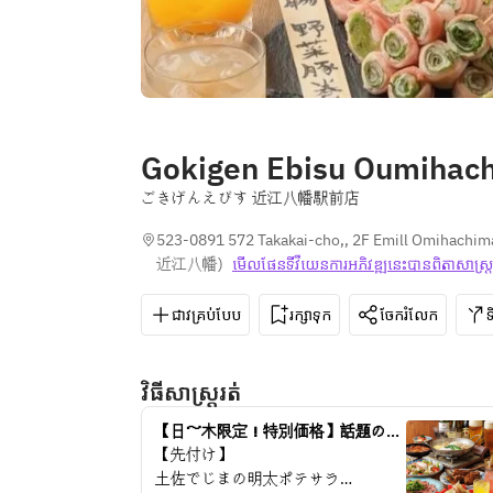
Gokigen Ebisu Oumihac
ごきげんえびす 近江八幡駅前店
523-0891 572 Takakai-cho,, 2F Emill Omihachim
近江八幡
)
មើលផែនទី​វីយេន​ការ​អភិវឌ្ឍ​នេះ​បាន​ពិតា​សាស្រ
ជាវគ្រប់បែប
រក្សាទុក
ចែករំលែក
វិធីសាស្រ្តរត់
【日～木限定！特別価格】話題の豆
乳麻辣タンと肉料理を楽しむご褒美
【先付け】
宴会★飲み放題付4,500円
土佐でじまの明太ポテサラ