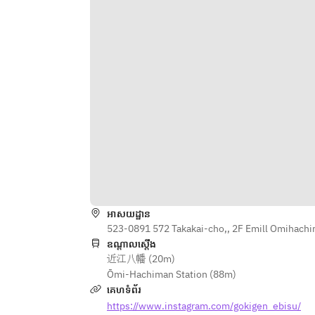
【飲み放題】
だしスパイスポテト
おひとり様＋500円でYEBISU全種や
特製ジューシー唐揚げ
国産ホップ使用のソラチ樽生、ワイ
【〆】
ン、ウイスキー、女性に嬉しい生絞
雲仙ハムと完熟トマトのピザ
りサワーやノンアルコールが充実の
コク旨ソース焼きそば
40種類など約120種類が増えるプレ
ミアム飲み放題にグレートアップが
※仕入れの関係上、内容が変更にな
可能です♪詳しくは飲み放題メニュ
る場合がございます。
ーをご覧ください。
【飲み放題】
※飲み放題のプランアップは当日で
おひとり様＋500円でYEBISU全種や
も承ります
国産ホップ使用のソラチ樽生、ワイ
ン、ウイスキー、女性に嬉しい生絞
りサワーやノンアルコールが充実の
コースの制限時間は120分となって
40種類など約120種類が増えるプレ
អាសយដ្ឋាន
おります。
ミアム飲み放題にグレートアップが
523-0891 572 Takakai-cho,, 2F Emill Omihachi
飲み放題のラストオーダーは30分前
可能です♪詳しくは飲み放題メニュ
ឧណ្ដាលស្ដើង
でございます。
ーをご覧ください。
近江八幡 (20m)
ーーーーーーーーーーーーーーーー
※飲み放題のプランアップは当日で
Ōmi-Hachiman Station (88m)
ーーーーーーーーーー
も承ります
គេហទំព័រ
https://www.instagram.com/gokigen_ebisu/
●ビール YEBISU樽生/黒ラベル　中