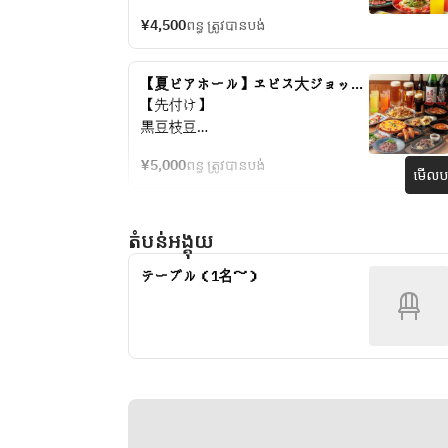
【サラダ】
¥4,500
ពន្ធ ត្រូវបានបង់
温玉シーザーサラダ
【炭焼肉】
ブラックアンガス牛の炙りタタキ
【夏ビアホール】ヱビス大ジョッキ
炭火香るスペアリブ
で乾杯！ぐるぐるシャウエッセンと
【先付け】
【メイン】
肉料理★飲み放題付5,000円
黒豆枝豆
豆乳しびれ麻辣湯
【サラダ】
【逸品】
¥5,000
ពន្ធ ត្រូវបានបង់
トマトと生ハムのフレッシュチーズ
មើលបង
鉄板焼き餃子
サラダ
【揚げ物】
【肴】
だしスパイスポテト
តំបន់អង្គុយ
さっぱりネギ塩馬タン
特製ジューシー唐揚げ
【メイン】
【〆】
テーブル（1名～）
シャウエッセントルネードソーセー
夏野菜の冷やしぶっかけうどん
ジ
【デザート】
【選べる肉料理】
フルーツ
炭火大麦牛ゴロ焼きor馬肉ロースト
or茶美豚極太フランク
※仕入れの関係上、内容が変更にな
【逸品】
る場合がございます。
鉄板焼き餃子
【揚げ物】