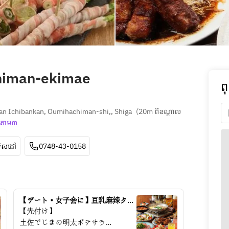
himan-ekimae
ព
an Ichibankan, Oumihachiman-shi,, Shiga
(
20m ពីឧណ្ដាល 
្ត​តាម៣ 
ទិសដៅ
0748-43-0158
【デート・女子会に】豆乳麻辣タン
と肉料理のご褒美宴会★ノンアルも
【先付け】
充実の飲み放題付4,700円
土佐でじまの明太ポテサラ