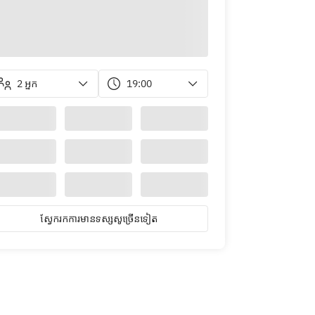
2 អ្នក
19:00
ស្វែ​ក​រក​ការ​មាន​ទស្សសូ​ច្រើន​ទៀត