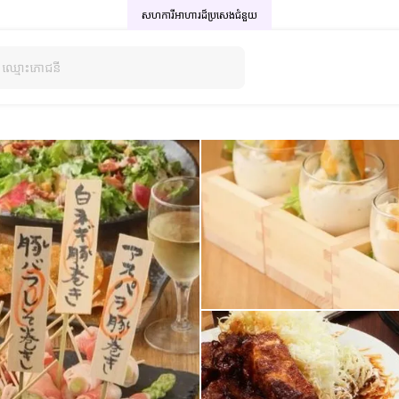
សហការីអាហារដ៏ប្រសេង
ជំនួយ