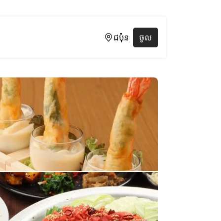
ជប៉ុន
ចូល