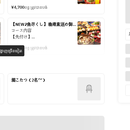
【サラダ】
¥4,700
ពន្ធ ត្រូវបានបង់
温玉シーザーサラダ
【炭焼肉】
ブラックアンガス牛の炙りタタキ
【NEW♪魚尽くし】 漁港直送の御造
炭火香るスペアリブ
り五点盛り、琵琶湖の味覚ホンモロ
コース内容
【メイン】
コなど味わい尽くすプラン
【先付け】
豆乳しびれ麻辣湯
丹波の黒枝豆
【逸品】
¥5,500
ពន្ធ ត្រូវបានបង់
【前菜】
្ហាញច្រើនទៀត
鉄板焼き餃子
豆腐とシラスの和風サラダ
【揚げ物】
【メイン】
だしスパイスポテト
御造り盛り合わせ
特製ジューシー唐揚げ
【炭焼き】
【〆】
堀こたつ（2名～）
大麦牛タタキ
夏野菜の冷やしぶっかけうどん
【揚げ物】
【デザート】
揚げ物2種盛り(ホンモロコと美人蓮
フルーツ
根の天ぷら)
【逸品】
※仕入れの関係上、内容が変更にな
本日のカマ焼き
る場合がございます。
近江八幡赤こんにゃくの鉄板ステー
キ