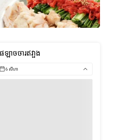
ុផឡាចចារឥវា្ផង
6 សីហា