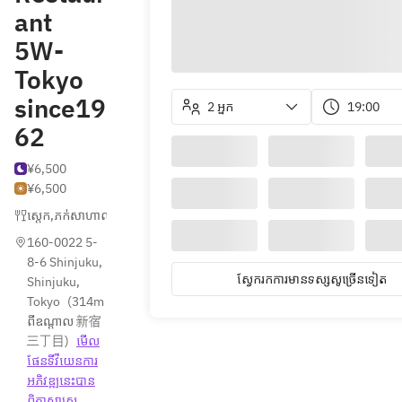
ant
5W-
Tokyo
since19
2 អ្នក
19:00
62
¥6,500
¥6,500
ស្តេក
,
ភក់សាហាល
,
ប៊ូហ្កឺរ
160-0022 5-
8-6 Shinjuku, 
ស្វែ​ក​រក​ការ​មាន​ទស្សសូ​ច្រើន​ទៀត
Shinjuku, 
Tokyo
(
314m 
ពីឧណ្ដាល 新宿
三丁目
)
មើល
ផែនទី​វីយេន​ការ​
អភិវឌ្ឍ​នេះ​បាន​
ពិតា​សាស្រ្ត​