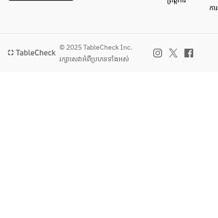
ព្រឹត្តិការ
ការ
© 2025 TableCheck Inc.
រក្សាសេវា​អំពីប្រភេទទាំងអស់