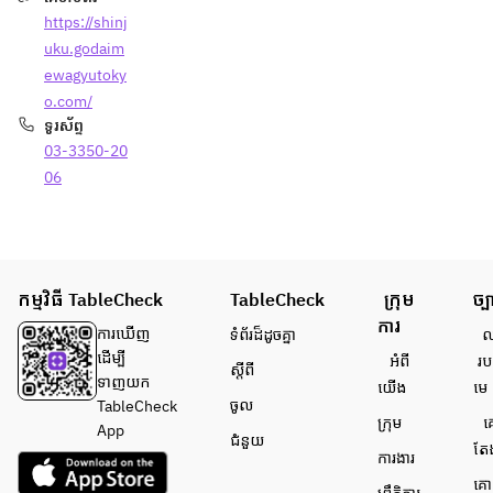
https://shinj
uku.godaim
ewagyutoky
o.com/
ទូរស័ព្ទ
03-3350-20
06
កម្មវិធី TableCheck
TableCheck
ក្រុម
ច្ប
ការ
ការ​ឃើញ
ទំព័រ​ដ៏ដូចគ្នា
លក
ដើម្បី​
អំពី​
រប
ស្តីពី
ទាញយក
យើង
មេ
ចូល
TableCheck
ក្រុម
គ
App
ជំនួយ
តែ
ការងារ
គោ