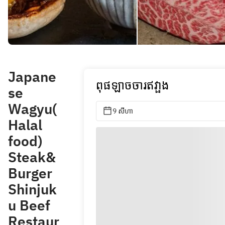
Japane
ពុផឡាចចារឥវា្ផង
se
Wagyu(
9 សីហា
Halal
food)
Steak&
Burger
Shinjuk
u Beef
Restaur