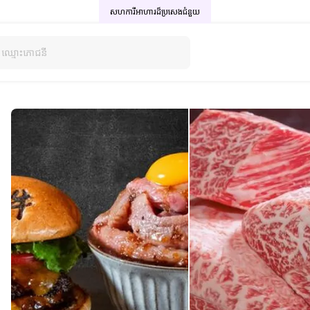
សហការីអាហារដ៏ប្រសេង
ជំនួយ