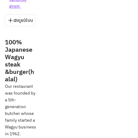
តាម៣ 
ជាវគ្រប់បែប
រក្សាទុក
ចែករំលែក
ទិសដៅ
03-3
100%
Japanese
Wagyu
steak
&burger(h
alal)
Our restaurant
was founded by
a 5th-
generation
butcher whose
family started a
Wagyu business
in 1962.