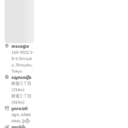
ទិសដៅ
អាសយដ្ឋាន
160-0022 5-
8-6 Shinjuk
u, Shinjuku,
Tokyo
ឧណ្ដាលស្ដើង
新宿三丁目
(314m)
新宿三丁目
(419m)
ប្រភេទបាឋ៊
ស្តេក
,
ភក់សា
ហាល
,
ប៊ូហ្កឺរ
គេហទំព័រ