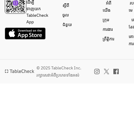
クリエ
込みとマ
ដើម្បី​
អំពី​
រប
ស្តីពី
～とあ
ブ　BBQ
ット
ッシュポ
ទាញយក
យើង
មេ
る日の
ソース
　キャ
テト
ចូល
TableCheck
一例～
ក្រុម
គ
ロット
App
ជំនួយ
かぼち
飲み放題
តែ
ラペ
ការងារ
ゃのニ
９０分付
　コル
គោ
ョッ
き
ព្រឹត្តិការ
ニッシ
飲み放題
ការ
キ　ゴ
ョン
９０分付
ルゴン
プラス１
き
ゾーラ
０００円
◆サラ
ソース
でプレミ
ダ
© 2025 TableCheck Inc.
アム飲み
　アボ
プラス１
រក្សាសេវា​អំពីប្រភេទទាំងអស់
◆三皿
放題に変
カドの
０００円
目のお
更可能。
グリー
でプレミ
料理
ンサラ
アム飲み
肉やし
【プレミ
ダ
放題に変
っかり
アムプラ
更可能。
したソ
ン+1００
◆フリ
ースを
０円】
ット
【プレミ
使っ
お酒好き
　山盛
アムプラ
た、食
には最高
りポテ
ン+1００