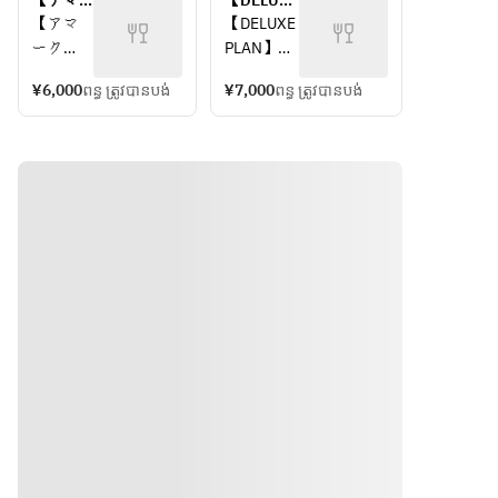
ッセー
【アマ
合せ　全
【DELUXE 
せ
　フラン
ジ付き
ーク
13品（90
PLAN　
【アマ
【DELUXE 
旬の素
ス産生ハ
デザー
PARTY 
分飲み放
¥7000】
ーク
PLAN】
材やシ
ム
ト
PLAN　
題付）
肉炭火焼
PARTY 
◆前菜盛
ェフの
　自家製
¥6000】
きがメイ
¥6,000
ពន្ធ ត្រូវបានបង់
¥7,000
ពន្ធ ត្រូវបានបង់
PLAN】
り合せ
旬の食
ン!!当店自
⼀押し
ロースハ
どどー
生ハム
材をい
慢の豪華
の前菜
ム
んと出
ロースハ
かした
プラン！ 
を少し
　サラミ
てくる
ム
前菜/メ
前菜から
づつ盛
　モルタ
華やか
自家製パ
イン/パ
メインま
り合わ
デッラ
な前菜
テ
スタ/魚
で全16
せま
　パテド
盛り合
ピクルス
介類/　
品　（90
す。
カンパー
全1 5品
分飲み放
わせ。
サラミ
ニュ
（90分
題付）
旬の食
魚のエス
◆一皿
　ポーク
飲み放
材を使
カベッシ
目の料
リエット
題付）
った
ュ
理
　キャロ
色々な
本日のバ
魚介や
ットラペ
料理を
ーニャカ
野菜を
　コルニ
お楽し
ウダ
使っ
ッション
み頂け
季節ブル
た、軽
ます。
スケッタ
めの一
◆サラダ
◆シャ
コロッケ