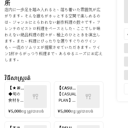
所
店内に一歩足を踏み入れると、落ち着いた雰囲気が広
がります。そんな誰もがホッとする空間で楽しめるの
は、ジャンルにとらわれない創作料理の数々です。フ
レンチのビストロ料理をベースとした、ここでしか味
わえない絶品料理の数々が、極上のひとときを演出し
ます。また、料理にぴったりな選りすぐりのワイン
も、一流のソムリエが提案させていただきます。ワイ
ン1杯からがっつり料理まで、あらゆるニーズにお応え
します。
វិធីសាស្រ្តរត់
【★お
【CASUAL 
祝い/記
PLAN　
◆旬の
【CASUAL
念日向
¥5000】
食材を
 PLAN】
け★】
豪華なBIG
使っ
◆シャル
サプラ
プレート
¥5,000
ពន្ធ ត្រូវបានបង់
¥5,000
ពន្ធ ត្រូវបានបង់
た、前
キュトリ
イズ演
やメイン
菜の盛
ー盛り合
出＆メ
グリル盛
り合わ
わせ