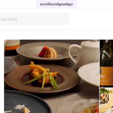
សហការីអាហារដ៏ប្រសេង
ជំនួយ