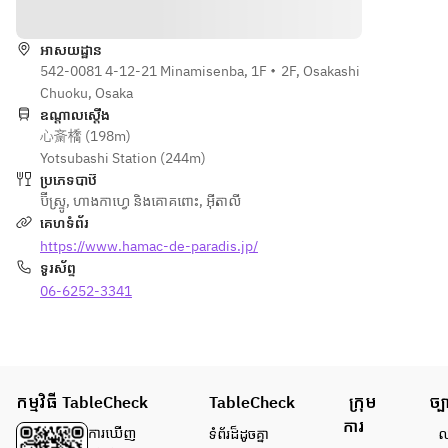
ទិសដៅ
皿をご
　アボカ
ルキュ
用意。
ドのグリ
トリー
◆季節フ
〜とあ
ーンサラ
អាសយដ្ឋាន
盛り合
ルーツの
る日の
542-0081 4-12-21 Minamisenba, 1F・2F, Osakashi
ダ
わせ
カプレー
一例〜
Chuoku, Osaka
　フラ
ゼ
タスマ
ឧណ្ដាលស្ដើង
◆フリッ
ンス産
心斎橋 (198m)
ニアサ
ト
生ハム
◆スパイ
Yotsubashi Station (244m)
ーモン
　山盛り
　自家
シーフリ
ប្រភេទបាឋ៊
とアス
ポテト！
製ロー
ット&ソー
ប៊ីស្ទ្រូ
,
ហាងកាហ្វេ និងគោគពោះ
,
អ៊ីតាលី
パラの
スハム
セージ盛
គេហទំព័រ
温かい
　サラ
り合わせ
https://www.hamac-de-paradis.jp/
サラダ
◆パスタ
ミ
ទូរស័ព្ទ
仕⽴て
その日お
　モル
◆パス
06-6252-3341
すすめの
タデッ
タ、ライ
◆二皿
パスタ
ラ
ス
目のお
　パテ
　本日の
料理
◆メイン
ドカン
おすすめ2
温かい
ディッシ
パーニ
種
កម្មវិធី TableCheck
一皿を
ュ
TableCheck
ក្រុម
ច្ប
ュ
どう
骨付きス
ការ
　ポー
◆肉の煮
ការ​ឃើញ
ទំព័រ​ដ៏ដូចគ្នា
លក
ぞ。
ペアリ