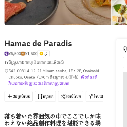
Hamac de Paradis
ព
¥5,500
¥1,500
ប្រើ
ប៊ីស្ទ្រូ
,
ហាងកាហ្វេ និងគោគពោះ
,
អ៊ីតាលី
542-0081 4-12-21 Minamisenba, 1F・2F, Osakashi 
Chuoku, Osaka
(
198m ពីឧណ្ដាល 心斎橋
)
មើលផែនទី​
វីយេន​ការ​អភិវឌ្ឍ​នេះ​បាន​ពិតា​សាស្រ្ត​តាម៣ 
ជាវគ្រប់បែប
រក្សាទុក
ចែករំលែក
ទិសដៅ
06-6
落ち着いた雰囲気の中でここでしか味
わえない絶品創作料理を堪能できる場