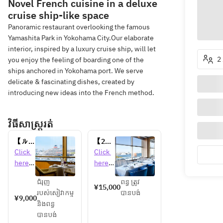
Novel French cuisine in a deluxe
cruise ship-like space
Panoramic restaurant overlooking the famous
Yamashita Park in Yokohama City.Our elaborate
interior, inspired by a luxury cruise ship, will let
2 
you enjoy the feeling of boarding one of the
ships anchored in Yokohama port. We serve
delicate & fascinating dishes, created by
introducing new ideas into the French method.
វិធីសាស្រ្តរត់
【ル・
【2名
ノルマ
様～乾
Click 
Click 
ンデ
杯用シ
here 
here 
ィ】平
ャンパ
for 
for 
日限
ン＆ケ
ជំរុញ
ពន្ធ ត្រូវ
detail
detail
¥15,000
定！客
ーキ
របស់សៀវាកម្ម
បានបង់
s 
s 
¥9,000
船入港
付！】
និងពន្ធ
日限定
記念日
បានបង់
ランチ
にピッ