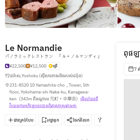
Le Normandie
ពុផឡា
パノラミックレストラン 「ル・ノルマンディ」
¥22,500
¥12,500
ប្រើ
7 
បារ៉ាស
,
Yoshoku (ស៊ីសារខាងលិចរបស់ជប៉ុន)
231-8520 10 Yamashita-cho  , Tower, 5th 
floor, Yokohama-shi Naka-ku, Kanagawa-
ken
(
343m ពីឧណ្ដាល 元町・中華街
)
មើលផែនទី​
វីយេន​ការ​អភិវឌ្ឍ​នេះ​បាន​ពិតា​សាស្រ្ត​តាម៣ 
ជាវគ្រប់បែប
រក្សាទុក
ចែករំលែក
ទិសដៅ
045-