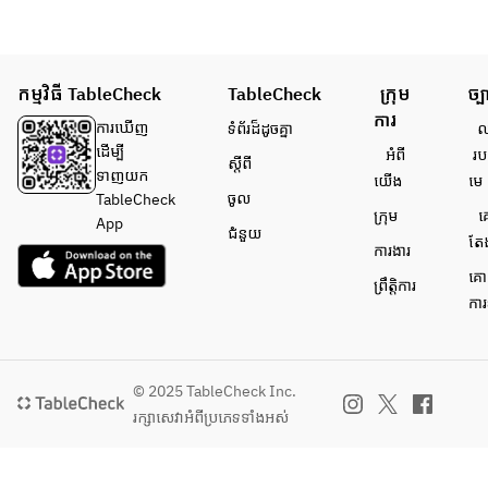
កម្មវិធី TableCheck
TableCheck
ក្រុម
ច្ប
ការ
ការ​ឃើញ
ទំព័រ​ដ៏ដូចគ្នា
លក
ដើម្បី​
អំពី​
រប
ស្តីពី
ទាញយក
យើង
មេ
ចូល
TableCheck
ក្រុម
គ
App
ជំនួយ
តែ
ការងារ
គោ
ព្រឹត្តិការ
ការ
© 2025 TableCheck Inc.
រក្សាសេវា​អំពីប្រភេទទាំងអស់