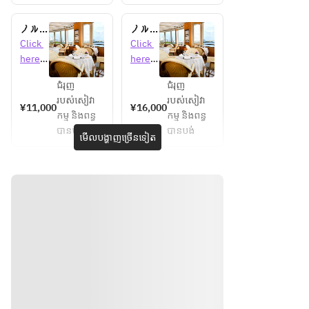
タリア
ニバー
ノルマ
ノルマ
サリー
ンディ
ンディ
Click 
Click 
ランチ
自慢の
自慢の
here 
here 
料理と
料理と
for 
for 
ワイン
ワイン
ជំរុញ
ជំរុញ
detail
detail
（2
（3
របស់សៀវា
របស់សៀវា
s 
s 
¥11,000
¥16,000
杯）を
杯）を
កម្ម និងពន្ធ
កម្ម និងពន្ធ
楽しむ
楽しむ
បានបង់
បានបង់
មើលបង្ហាញច្រើនទៀត
プリフ
コース
ィック
ランチ
スラン
チメイ
ンチョ
イス