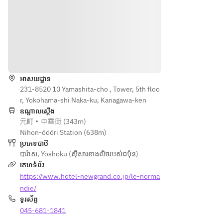
ទិសដៅ
អាសយដ្ឋាន
231-8520 10 Yamashita-cho , Tower, 5th floo
r, Yokohama-shi Naka-ku, Kanagawa-ken
ឧណ្ដាលស្ដើង
元町・中華街 (343m)
Nihon-ōdōri Station (638m)
ប្រភេទបាឋ៊
បារ៉ាស
,
Yoshoku (ស៊ីសារខាងលិចរបស់ជប៉ុន)
គេហទំព័រ
https://www.hotel-newgrand.co.jp/le-norma
ndie/
ទូរស័ព្ទ
045-681-1841