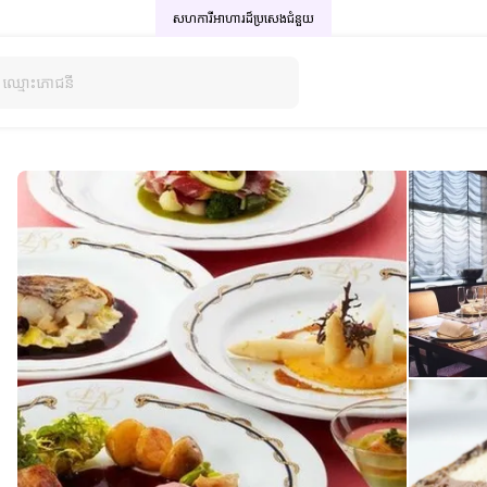
សហការីអាហារដ៏ប្រសេង
ជំនួយ