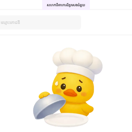
សហការីអាហារដ៏ប្រសេង
ជំនួយ