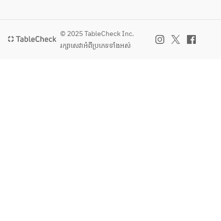
© 2025 TableCheck Inc.
រក្សាសេវា​អំពីប្រភេទទាំងអស់