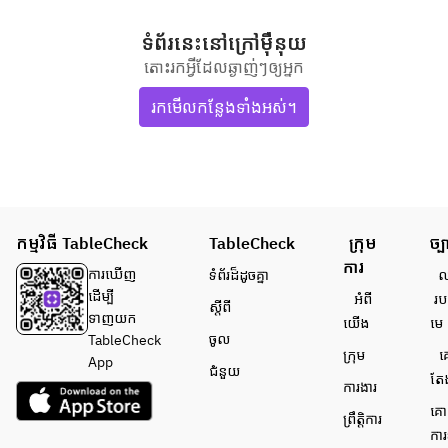
ទំព័រនេះ​នៅ​ក្រៅ​ម៉ឺនុយ
តោះរកអ្វីដែលឆ្ងាញ់ៗឲ្យអ្នក
រកមើលកន្លែងទាំងអស់។
កម្មវិធី TableCheck
TableCheck
ក្រុម
ច្ប
ការ
ការ​ឃើញ
ទំព័រ​ដ៏ដូចគ្នា
លក
ដើម្បី​
អំពី​
រប
ស្តីពី
ទាញយក
យើង
មេ
ចូល
TableCheck
ក្រុម
គ
App
ជំនួយ
តែ
ការងារ
គោ
ព្រឹត្តិការ
ការ