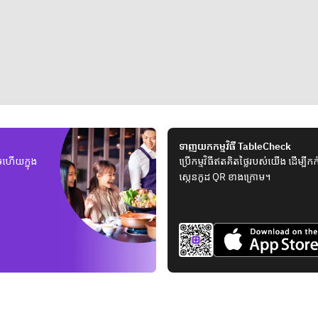
ទាញយកកម្មវិធី TableCheck
ួចហើយក្នុង
ប្រើកម្មវិធីឥតគិតថ្លៃរបស់យើង ដើម្ប
ស្កេនកូដ QR ខាងក្រោម។