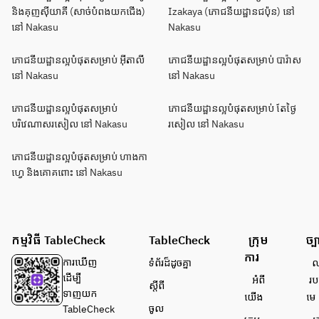
និងគុញសុីយាគី (សាច់បំពងយកជើង)
Izakaya (ភោជនីយដ្ឋានជប៉ុន) នៅ
នៅ Nakasu
Nakasu
ភោជនីយដ្ឋានល្អបំផុតសម្រាប់ អ៊ីតាលី
ភោជនីយដ្ឋានល្អបំផុតសម្រាប់ បារ៉ាស
នៅ Nakasu
នៅ Nakasu
ភោជនីយដ្ឋានល្អបំផុតសម្រាប់
ភោជនីយដ្ឋានល្អបំផុតសម្រាប់ តែថ្ងៃ
បរិវេណាសរសៀល នៅ Nakasu
រសៀល នៅ Nakasu
ភោជនីយដ្ឋានល្អបំផុតសម្រាប់ ហាងកា
ហ្វេ និងគោគពោះ នៅ Nakasu
កម្មវិធី TableCheck
TableCheck
ក្រុម
ច្ប
ការ
ការ​ឃើញ
ទំព័រ​ដ៏ដូចគ្នា
លក
ដើម្បី​
អំពី​
រប
ស្តីពី
ទាញយក
យើង
មេ
ចូល
TableCheck