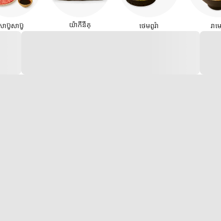
យ៉ាកីនីគុ
សាប៊ូសាប៊ូ
ថេមពូរ៉ា
រាម