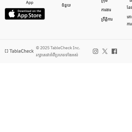
ក្រុម
គ
App
ជំនួយ
តែ
ការងារ
គោ
ព្រឹត្តិការ
ការ
© 2025 TableCheck Inc.
រក្សាសេវា​អំពីប្រភេទទាំងអស់