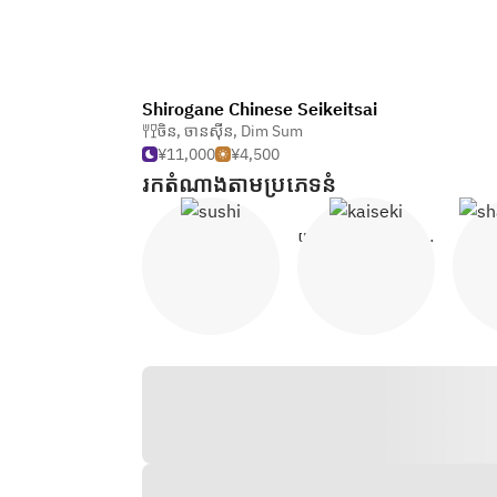
Shirogane Chinese Seikeitsai
ចិន
,
ចានស៊ីន
,
Dim Sum
¥11,000
¥4,500
រក​តំណាង​តាម​ប្រភេទ​នំ
សូស្ីី
យកដើមចេកដើមកូឡា យីសេប