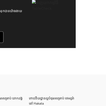
ីកក់ទុកបានយ៉ាងងាយ
តសម្រាប់ យាកដង្ខ៊
ភោជនីយដ្ឋានល្អបំផុតសម្រាប់ ថេមពូរ៉ា
នៅ Hakata