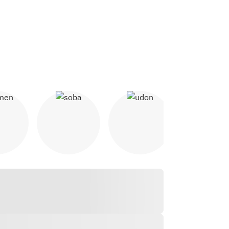
េន
សុបា
អ៊ុដុន
យ៉ាកីតូរី