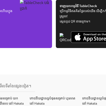
ទាញយកកម្មវិធី TableCheck
ួចហើយក្នុង
ប្រើកម្មវិធីឥតគិតថ្លៃរបស់យើង ដើម្ប
ស្រួល!
ស្កេនកូដ QR ខាងក្រោម។
មើលទីតាំងផ្សេងទៀត។
ផុតសម្រាប់ យក
ភោជនីយដ្ឋានល្អបំផុតសម្រាប់ ហូតពត
ភោជនីយដ្ឋានល្អបំផុ
យីសេប នៅ Hakata
នៅ Hakata
នៅ Hakata