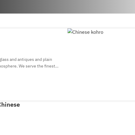
glass and antiques and plain
tmosphere. We serve the finest
 and meaty conger eel, fatty
sh sashimi-style or seared,
h dish with skill and passion for
Chinese