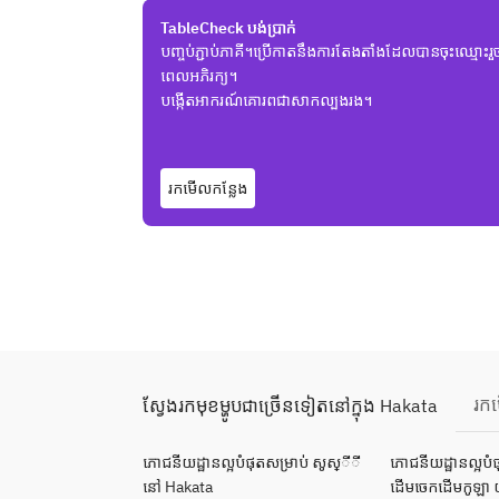
TableCheck បង់ប្រាក់
បញ្ចប់ភ្ជាប់ភាគី។ប្រើកាតនឹងការតែងតាំងដែលបានចុះឈ្មោះរ
ពេលអភិរក្យ។
បង្កើតអាករណ៍គោរពជាសាកល្បងរង។
រកមើលកន្លែង
រក
ស្វែងរកមុខម្ហូបជាច្រើនទៀតនៅក្នុង Hakata
ភោជនីយដ្ឋានល្អបំផុតសម្រាប់ សូស្ីី
ភោជនីយដ្ឋានល្អបំ
នៅ Hakata
ដើមចេកដើមកូឡា 