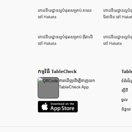
ភោជនីយដ្ឋានល្អបំផុតសម្រាប់ រាមេន
ភោជនីយដ្ឋានល្អបំផ
នៅ Hakata
មិនាថិន នៅ Haka
ភោជនីយដ្ឋានល្អបំផុតសម្រាប់ អ៊ីតាលី
ភោជនីយដ្ឋានល្អបំផ
នៅ Hakata
នៅ Hakata
កម្មវិធី TableCheck
Tabl
ការ​ឃើញដើម្បី​ទាញយក
ទំព័រ​ដ៏ដ
TableCheck App
ស្តីពី
ចូល
ជំនួយ