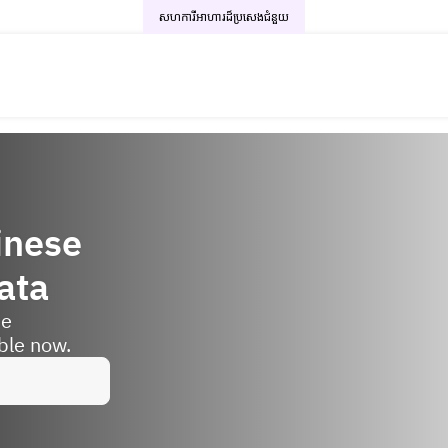
សហការីអាហារដ៏ប្រសេង
ជំនួយ
inese
ata
se
ble now.