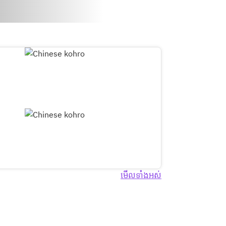
មើល​ទាំង​អស់