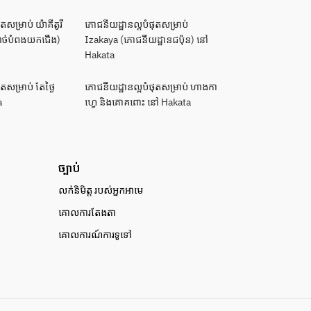
សម្រាប់ យ៉ាគីតូរី
ភោជនីយដ្ឋានល្អបំផុតសម្រាប់
សាច់បំពងយកជើង)
Izakaya (ភោជនីយដ្ឋានជប៉ុន) នៅ
Hakata
តសម្រាប់ តែថ្ងៃ
ភោជនីយដ្ឋានល្អបំផុតសម្រាប់ ហាងកា
a
ហ្វេ និងគោគពោះ នៅ Hakata
ច្បាប់
លក់និមិត្ត របស់អ្នកអាមេ
គោលការតែងតា
គោលការណ៍ការទូទៅ