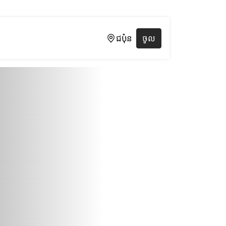
ជប៉ុន
ចូល