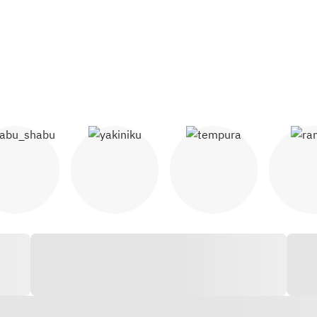
សាប៊ូសាប៊ូ
យ៉ាកីនីគុ
ថេមពូរ៉ា
រាម