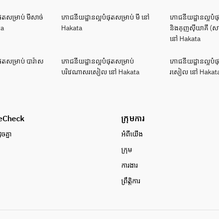
ុតសម្រាប់ មីសាច់
ភោជនីយដ្ឋានល្អបំផុតសម្រាប់ មី នៅ
ភោជនីយដ្ឋានល្អបំផុត
ta
Hakata
និងគុញសុីយាគី (
នៅ Hakata
ុតសម្រាប់ បារ៉ាស
ភោជនីយដ្ឋានល្អបំផុតសម្រាប់
ភោជនីយដ្ឋានល្អបំផុ
បរិវេណាសរសៀល នៅ Hakata
រសៀល នៅ Hakat
eCheck
ក្រុមការ
ូចគ្នា
អំពី​យើង
ក្រុម
ការងារ
ព្រឹត្តិការ