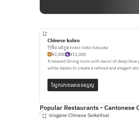
Chinese kohro
ចិន នៅក្នុង hotel nikko fukuoka
¥2,000
¥11,000
A relaxed dining room with decor of deep blue 
white tables to create a refined and elegant a
seafood dishes, using ingredients such as thick
mackerel and luxurious shark's fin. We serve fi
ស្វែក​រក​ការ​មាន​ទស្សសូ
according to your tastes. Our chefs prepare eac
your delight.
Popular Restaurants - Cantonese 