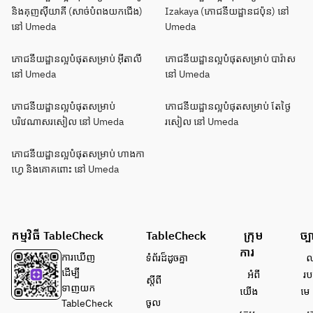
និងគុញសុីយាគី (សាច់បំពងយកជើង)
Izakaya (ភោជនីយដ្ឋានជប៉ុន) នៅ
នៅ Umeda
Umeda
ភោជនីយដ្ឋានល្អបំផុតសម្រាប់ អ៊ីតាលី
ភោជនីយដ្ឋានល្អបំផុតសម្រាប់ បារ៉ាស
នៅ Umeda
នៅ Umeda
ភោជនីយដ្ឋានល្អបំផុតសម្រាប់
ភោជនីយដ្ឋានល្អបំផុតសម្រាប់ តែថ្ងៃ
បរិវេណាសរសៀល នៅ Umeda
រសៀល នៅ Umeda
ភោជនីយដ្ឋានល្អបំផុតសម្រាប់ ហាងកា
ហ្វេ និងគោគពោះ នៅ Umeda
កម្មវិធី TableCheck
TableCheck
ក្រុម
ច្ប
ការ
ការ​ឃើញ
ទំព័រ​ដ៏ដូចគ្នា
លក
ដើម្បី​
អំពី​
រប
ស្តីពី
ទាញយក
យើង
មេ
ចូល
TableCheck