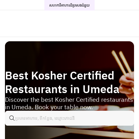
សហការីអាហារដ៏ប្រសេង
ជំនួយ
Best Kosher Certified
Restaurants in Umeda
Discover the best Kosher Certified restaurants
in Umeda. Book your table now.