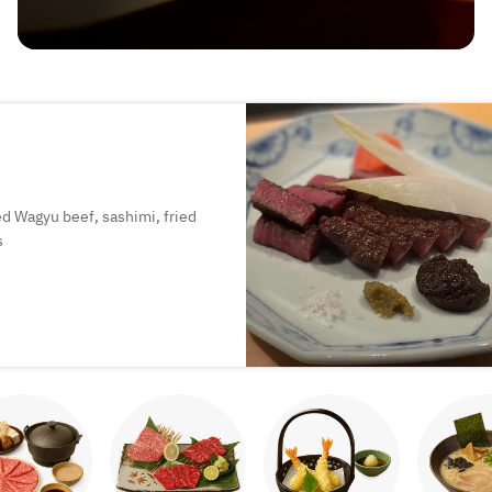
led Wagyu beef, sashimi, fried
s