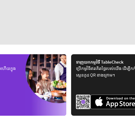
ទាញយកកម្មវិធី TableCheck
ួចហើយក្នុង
ប្រើកម្មវិធីឥតគិតថ្លៃរបស់យើង ដើម្ប
ស្កេនកូដ QR ខាងក្រោម។