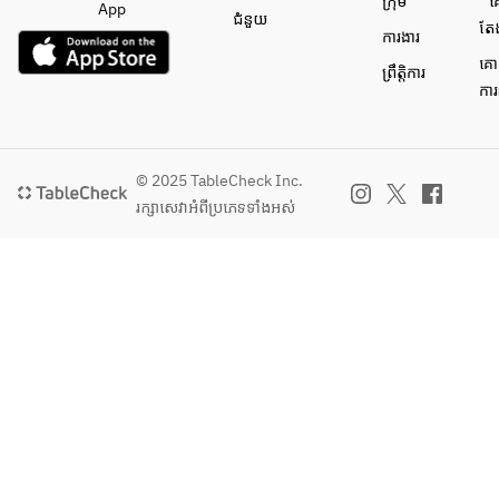
ក្រុម
គ
App
ជំនួយ
តែ
ការងារ
គោ
ព្រឹត្តិការ
ការ
© 2025 TableCheck Inc.
រក្សាសេវា​អំពីប្រភេទទាំងអស់