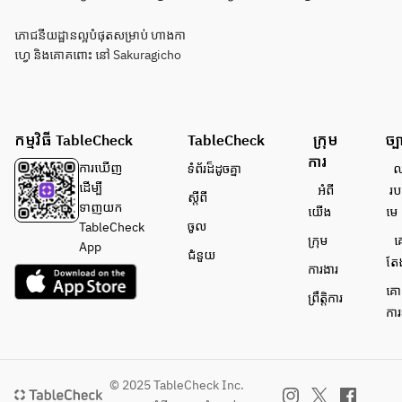
ភោជនីយដ្ឋានល្អបំផុតសម្រាប់ ហាងកា
ហ្វេ និងគោគពោះ នៅ Sakuragicho
កម្មវិធី TableCheck
TableCheck
ក្រុម
ច្ប
ការ
ការ​ឃើញ
ទំព័រ​ដ៏ដូចគ្នា
លក
ដើម្បី​
អំពី​
រប
ស្តីពី
ទាញយក
យើង
មេ
ចូល
TableCheck
ក្រុម
គ
App
ជំនួយ
តែ
ការងារ
គោ
ព្រឹត្តិការ
ការ
© 2025 TableCheck Inc.