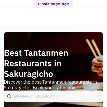
សហការីអាហារដ៏ប្រសេង
ជំនួយ
Best Tantanmen
Restaurants in
Sakuragicho
Discover the best Tantanmen restaurants in
Sakuragicho. Book your table now.