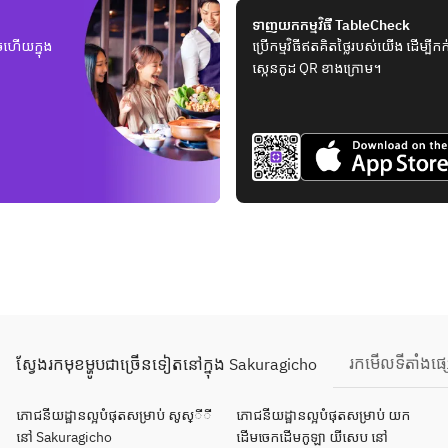
ទាញយកកម្មវិធី TableCheck
ួចហើយក្នុង
ប្រើកម្មវិធីឥតគិតថ្លៃរបស់យើង ដើម្ប
ស្កេនកូដ QR ខាងក្រោម។
រកមើលទីតាំងផ
ស្វែងរកមុខម្ហូបជាច្រើនទៀតនៅក្នុង Sakuragicho
ភោជនីយដ្ឋានល្អបំផុតសម្រាប់ សូស្ីី
ភោជនីយដ្ឋានល្អបំផុតសម្រាប់ យក
នៅ Sakuragicho
ដើមចេកដើមកូឡា យីសេប នៅ