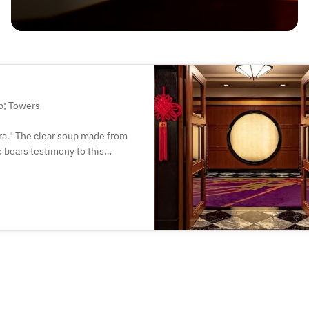
p; Towers
ra." The clear soup made from
e bears testimony to this
us items on the menu. The
ong Kong cuisine using
 of the offerings here no matter