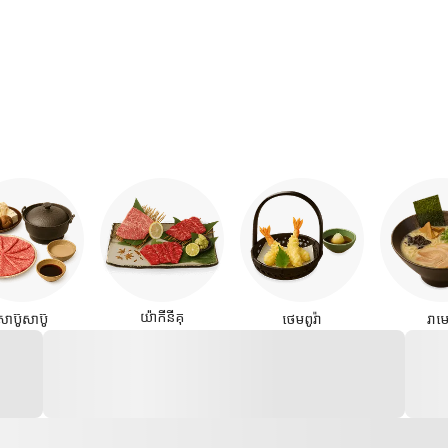
យ៉ាកីនីគុ
សាប៊ូសាប៊ូ
ថេមពូរ៉ា
រាម