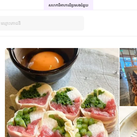
សហការីអាហារដ៏ប្រសេង
ជំនួយ