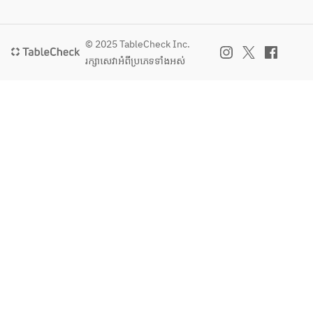
© 2025 TableCheck Inc.
រក្សាសេវា​អំពីប្រភេទទាំងអស់