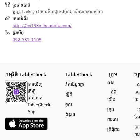
ប្រភេទបាឋ៊
តូហ៊ូ
,
Izakaya (ភោជនីយដ្ឋានជប៉ុន)
,
បរិវេណាសរសៀល
គេហទំព័រ
https://co193miharatofu.com/
ទូរស័ព្ទ
092-731-1108
កម្មវិធី TableCheck
TableCheck
ក្រុម
ច្ប
ការ
ការ​ឃើញ
ទំព័រ​ដ៏ដូចគ្នា
លក
ដើម្បី​
អំពី​
រប
ស្តីពី
ទាញយក
យើង
មេ
ចូល
TableCheck
ក្រុម
គ
App
ជំនួយ
តែ
ការងារ
គោ
ព្រឹត្តិការ
ការ