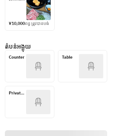
popular 
Tofu 
beef 
course
soy milk 
Shop's 
sukiyaki 
hotpot, 
popular 
course
with 8 to 
soy milk 
¥10,000
ពន្ធ ត្រូវបានបង់
9 dishes 
hotpot, 
using 
with 8 
seasonal
to 9 
តំបន់អង្គុយ
dishes 
ingredie
using 
Counter
Table
nts
seasona
l 
ingredie
nts
Private 
room