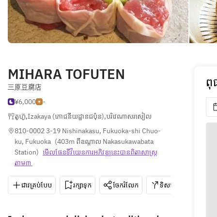
MIHARA TOFUTEN
ពុ
三原豆腐店
¥6,000
-
តូហ៊ូ
,
Izakaya (ភោជនីយដ្ឋានជប៉ុន)
,
បរិវេណាសរសៀល
810-0002 3-19 Nishinakasu, Fukuoka-shi Chuo-
ku, Fukuoka
(
403m ពីឧណ្ដាល Nakasukawabata 
Station
)
មើលផែនទី​វីយេន​ការ​អភិវឌ្ឍ​នេះ​បាន​ពិតា​សាស្រ្ត​
តាម៣ 
ជាវគ្រប់បែប
រក្សាទុក
ចែករំលែក
ទិសដៅ
092-