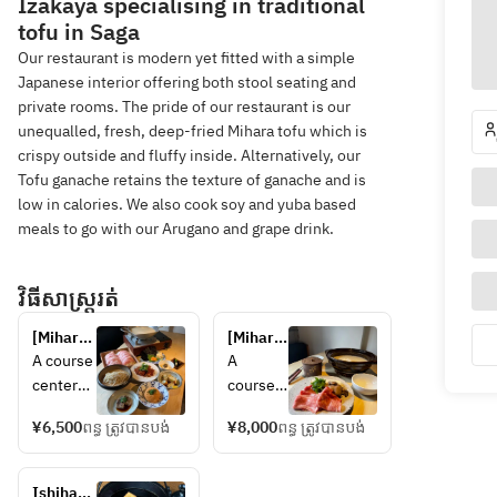
Izakaya specialising in traditional
tofu in Saga
Our restaurant is modern yet fitted with a simple
Japanese interior offering both stool seating and
private rooms. The pride of our restaurant is our
unequalled, fresh, deep-fried Mihara tofu which is
crispy outside and fluffy inside. Alternatively, our
Tofu ganache retains the texture of ganache and is
low in calories. We also cook soy and yuba based
meals to go with our Arugano and grape drink.
វិធីសាស្រ្តរត់
[Mihara 
[Mihara 
Tofu 
Tofu 
A course 
A 
Shop] 
Shop] 
centered
course 
Itoshima 
Ishihara 
 around 
centere
Pork 
beef 
¥6,500
ពន្ធ ត្រូវបានបង់
¥8,000
ពន្ធ ត្រូវបានបង់
Mihara 
d 
Soy Milk 
and soy 
Tofu 
around 
Hot Pot 
milk 
Shop's 
Mihara 
Course
Ishihara 
hotpot 