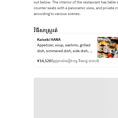
out below. The interior of the restaurant has tab
counter seats with a panoramic view, and private 
according to various scenes.
វិធីសាស្រ្តរត់
Kaiseki HANA
Appetizer, soup, sashimi, grilled 
dish, simmered dish, side dish, 
meal, dessert
¥14,520
ជំរុញរបស់សៀវាកម្ម និងពន្ធ បានបង់
Photos are for illustrative purposes 
only.