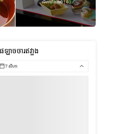
មើលទាំងអស់ ( 8 )
ុផឡាចចារឥវា្ផង
7 សីហា