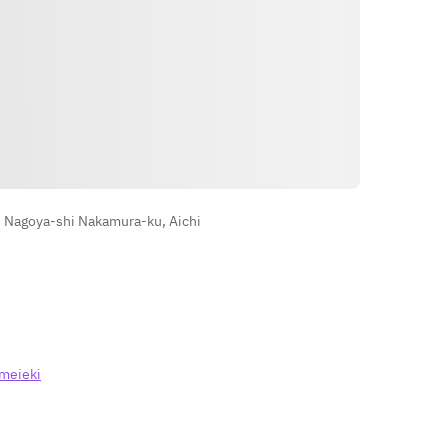
ទិសដៅ
, Nagoya-shi Nakamura-ku, Aichi
meieki