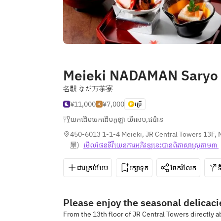
Meieki NADAMAN Saryo
名駅 なだ万茶寮
¥11,000
¥7,000
ប្រើ
យកដើមចេកដើមកូឡា យីសេប
,
ជប៉ាន
450-6013 1-1-4 Meieki, JR Central Towers 13F, 
屋
)
មើលផែនទី​វីយេន​ការ​អភិវឌ្ឍ​នេះ​បាន​ពិតា​សាស្រ្ត​តាម៣ 
ជាវគ្រប់បែប
រក្សាទុក
ចែករំលែក
Please enjoy the seasonal delicac
From the 13th floor of JR Central Towers directly 