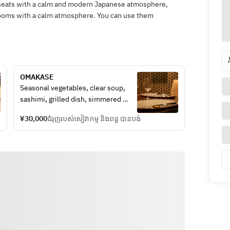
le seats with a calm and modern Japanese atmosphere,
rooms with a calm atmosphere. You can use them
OMAKASE
Seasonal vegetables, clear soup, 
sashimi, grilled dish, simmered 
dish, side dish, meal, dessert
¥30,000
ជំរុញរបស់សៀវាកម្ម និងពន្ធ បានបង់