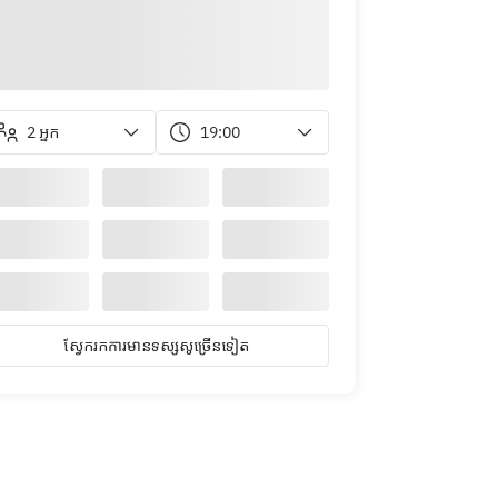
2 អ្នក
19:00
ស្វែ​ក​រក​ការ​មាន​ទស្សសូ​ច្រើន​ទៀត