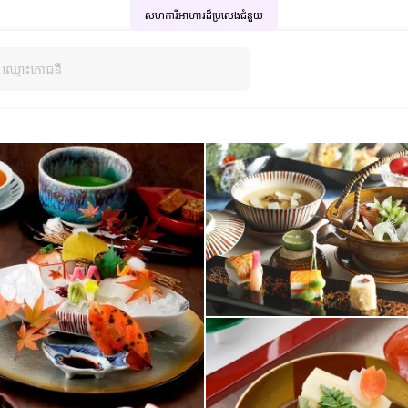
សហការីអាហារដ៏ប្រសេង
ជំនួយ