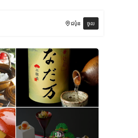
ជប៉ុន
ចូល