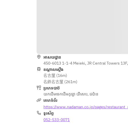
អាសយដ្ឋាន
450-6013 1-1-4 Meieki, JR Central Towers 13F
ឧណ្ដាលស្ដើង
名古屋 (16m)
名鉄名古屋 (261m)
ប្រភេទបាឋ៊
យកដើមចេកដើមកូឡា យីសេប
,
ជប៉ាន
គេហទំព័រ
https://www.nadaman.co.jp/pages/restaurant_
ទូរស័ព្ទ
052-533-0071