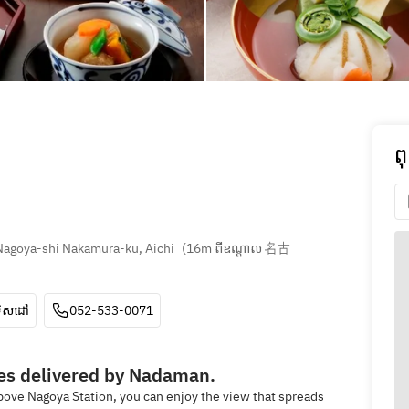
ព
Nagoya-shi Nakamura-ku, Aichi
(
16m ពីឧណ្ដាល 名古
ទិសដៅ
052-533-0071
ies delivered by Nadaman.
above Nagoya Station, you can enjoy the view that spreads