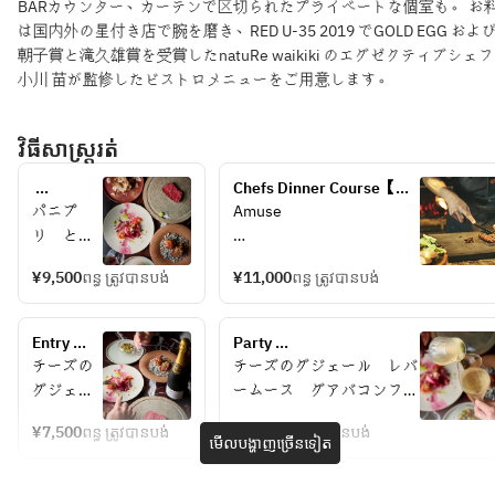
BARカウンター、カーテンで区切られたプライベートな個室も。 お
は国内外の星付き店で腕を磨き、RED U-35 2019 でGOLD EGG およ
朝子賞と滝久雄賞を受賞したnatuRe waikiki のエグゼクティブシェ
小川 苗が監修したビストロメニューをご用意します。
វិធីសាស្រ្តរត់
Chefs Dinner Course【日
Signature 
本の旬を味わうスペシャリ
パニプ
Amuse
Course 
テコース】　
リ　とう
2026
もろこ
Hors d'oecvre　冷
¥9,500
ពន្ធ ត្រូវបានបង់
¥11,000
ពន្ធ ត្រូវបានបង់
し　燻製
醤油ジュ
Hors d'oecvre　温
レ
Entry 
Party 
Pani Puri 
Poisson
Course 
Course+2HDrinkFreeFlow 
チーズの
チーズのグジェール　レバ
with 
【薪火料
【夏のBUBBLE3種含むワ
グジェー
ームース　グアバコンフィ
smoked 
Viande
理を愉し
イン8種が楽しめるフリー
ル　レバ
Cheese Gougères, Liver 
soy 
む5皿】 
フロー】
¥7,500
ពន្ធ ត្រូវបានបង់
¥9,000
ពន្ធ ត្រូវបានបង់
ームー
Mousse with Guava Confit
មើលបង្ហាញច្រើនទៀត
乾杯スパ
sauce 
Carbo
ス　グア
タコス　セビーチェ　熟成
ークリン
jelly
バコンフ
マグロ　マンゴー