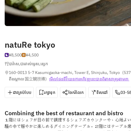
natuRe tokyo
¥8,500
¥4,500
បារ៉ាស
,
បាររាស់ម្ទេស
,
ស្តេក
160-0013 5-7 Kasumigaoka-machi, Tower E, Shinjuku, Tokyo
(
537
ពីឧណ្ដាល 国立競技場
)
មើលផែនទី​វីយេន​ការ​អភិវឌ្ឍ​នេះ​បាន​ពិតា​សាស្រ្ត​តាម៣ 
ជាវគ្រប់បែប
រក្សាទុក
ចែករំលែក
ទិសដៅ
03-5
Combining the best of restaurant and bistro
１階にはシェフが目の前で調理するシェフズカウンターや、心地よ
騒の中で賑やかに楽しめるダイニングテーブル。２階にはテーブル