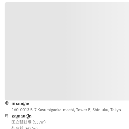
グ
タコス　
Dessert
ィ
Tacos, ceviche, aged tuna, 
セビーチ
Cheese 
mango
ェ　熟成
※季節、商材の納品によ
Gougères
マグロ　
り、メニューの内容が変更
, Liver 
海老と水蛸　コンポジショ
マンゴー
になる場合がございます。
Mousse 
ン　日向夏　トマトジュレ
Tacos, 
※金額は1名様分の価格で
with 
Shrimp and octopus 
ceviche, 
す。
Guava 
composition with 
aged 
Confit
Hyuganatsu citrus and 
tuna, 
タコス　
tomato jelly
mango
セビーチ
グジェー
ェ　熟成
薪焼き　皮付きヤングコー
ル　レバ
マグロ　
ン
ームー
マンゴー
Wood-fired baby corn
ス　グァ
Tacos, 
ទិសដៅ
バコンフ
ceviche, 
経産牛　サーロイン
ィ
aged 
WAGYU Sirloin
Gougères
អាសយដ្ឋាន
tuna, 
, liver 
160-0013 5-7 Kasumigaoka-machi, Tower E, Shinjuku, Tokyo
mango
Free Flow 		
mousse, 
ឧណ្ដាលស្ដើង
Beer　生ビール   　
国立競技場 (537m)
guava 
海老と水
【KIRIN】
外苑前 (607m)
confit