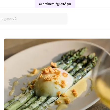
សហការីអាហារដ៏ប្រសេង
ជំនួយ