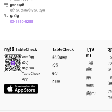
蛸　コン
wine　ワイン　　　
ប្រភេទបាឋ៊
ポジショ
【RED・WHITE・ROSE・
បារ៉ាស
,
បាររាស់ម្ទេស
,
ស្តេក
海老と水
ン　日向
SPARKLING】
ទូរស័ព្ទ
蛸　コン
夏　トマ
Cocktails　カクテル  
03-5860-5288
ポジショ
トジュレ
【GIN TONIC・CAMPARI 
ン　日向
Shrimp 
SODA】
夏　トマ
and 
Non alcoholic ノンアルコ
トジュレ
octopus 
ール
Shrimp 
compositi
【LEMON NADE ORANGE 
កម្មវិធី TableCheck
TableCheck
ក្រុម
ច្ប
and 
on with 
JUICE】
octopus 
ការ
Hyuganat
※季節、商材の納品によ
ការ​ឃើញ
ទំព័រ​ដ៏ដូចគ្នា
លក
compositi
su citrus 
り、メニューの内容が変更
ដើម្បី​
អំពី​
រប
ស្តីពី
on with 
and 
になる場合がございま
ទាញយក
យើង
មេ
Hyuganat
tomato 
ចូល
す。	
TableCheck
su citrus 
ក្រុម
គ
jelly
※金額は1名様分の価格で
App
ជំនួយ
and 
តែ
す。
ការងារ
tomato 
薪焼き　
គោ
jelly
ព្រឹត្តិការ
皮付きヤ
ការ
ングコー
旬野菜　
ン
薪焼き　
Wood-