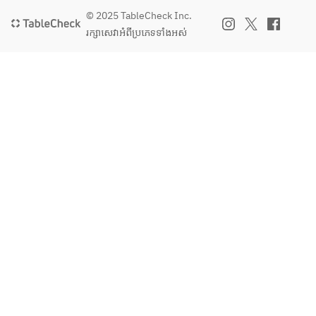
ブールブ
fired 
© 2025 TableCheck Inc.
ラン　グ
baby corn
រក្សាសេវា​អំពីប្រភេទទាំងអស់
リーンハ
ーブ
経産牛　
Seasonal 
サーロイ
vegetable
ン
s, wood-
WAGYU 
fired, 
Sirloin
beurre 
blanc, 
※季節、
green 
商材の納
herbs
品によ
り、メニ
黒毛和
ューの内
牛　経
容が変更
産　サー
になる場
ロイン　  
合がござ
いま
WAGYU 
す。	
Sirloin   
※金額は1