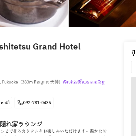
shitetsu Grand Hotel
ព
, Fukuoka
(
383m ពីឧណ្ដាល 天神
)
មើលផែនទី​វីយេន​ការ​អភិវឌ្ឍ​
ទិសដៅ
092-781-0435
隠れ家ラウンジ
レシピで作るカクテルをお楽しみいただけます。温かなお