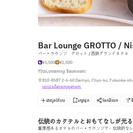
Bar Lounge GROTTO / Ni
バー・ラウンジ グロット / 西鉄グランドホテル
¥3,500
¥1,500
បារ
,
ហាងកាហ្វេ និងគោគពោះ
810-8587 2-6-60 Daimyo, Chuo-ku, Fukuoka-shi
នេះ​បាន​ពិតា​សាស្រ្ត​តាម៣ 
ជាវគ្រប់បែប
រក្សាទុក
ចែករំលែក
伝統のカクテルとおもてなしが光る
重厚感あるホテルのバー・ラウンジで、伝統的な