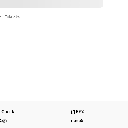
hi, Fukuoka
eCheck
ក្រុមការ
ូចគ្នា
អំពី​យើង