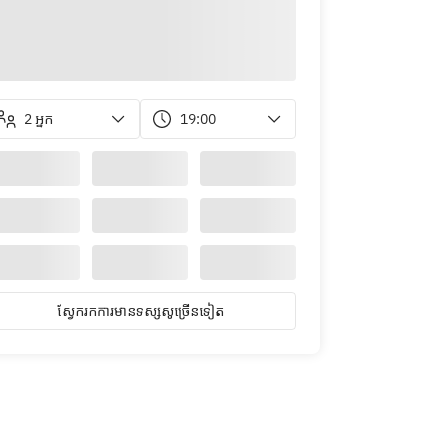
2 អ្នក
19:00
ស្វែ​ក​រក​ការ​មាន​ទស្សសូ​ច្រើន​ទៀត