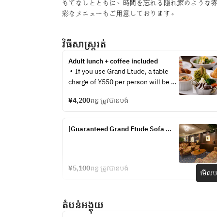
もてなしとともに、時間を忘れる隠れ家のような
彩なメニューもご用意しております。
វិធីសាស្រ្តរត់
Adult lunch + coffee included
・If you use Grand Etude, a table 
charge of ¥550 per person will be 
applied.
¥4,200
ពន្ធ ត្រូវបានបង់
[Guaranteed Grand Etude Sofa 
Seat] Afternoon Tea (weekdays 
only)
¥5,100
ពន្ធ ត្រូវបានបង់
មើលបង
តំបន់អង្គុយ