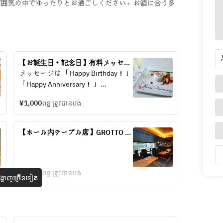
雰囲気の中でゆったりとお過ごしください。お酒に合う多
【お誕生日・記念日】有料メッセー
ジプレート(※2日前までの要予約)
メッセージは 「Happy Birthday！」 
「Happy Anniversary！」 
「Congratulations！」　「いつもあ
¥1,000
ពន្ធ ត្រូវបានបង់
りがとう♡」など。
【ホール内テーブル席】GROTTO ア
フタヌーンティー
¥4,600
ពន្ធ ត្រូវបានបង់
្ហាញច្រើនទៀត