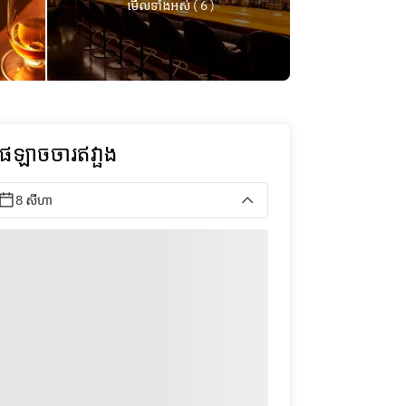
មើលទាំងអស់ ( 6 )
ុផឡាចចារឥវា្ផង
8 សីហា