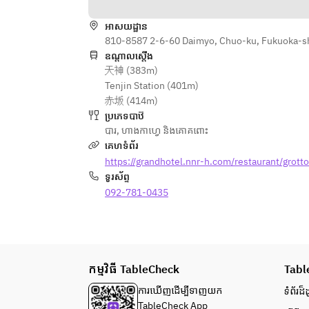
អាសយដ្ឋាន
810-8587 2-6-60 Daimyo, Chuo-ku, Fukuoka-s
ឧណ្ដាលស្ដើង
天神 (383m)
Tenjin Station (401m)
赤坂 (414m)
ប្រភេទបាឋ៊
បារ
,
ហាងកាហ្វេ និងគោគពោះ
គេហទំព័រ
https://grandhotel.nnr-h.com/restaurant/grotto
ទូរស័ព្ទ
092-781-0435
កម្មវិធី TableCheck
Tabl
ការ​ឃើញដើម្បី​ទាញយក
ទំព័រ​ដ៏ដ
TableCheck App