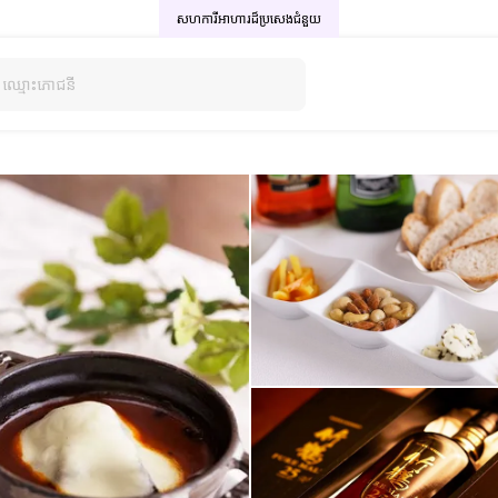
សហការីអាហារដ៏ប្រសេង
ជំនួយ