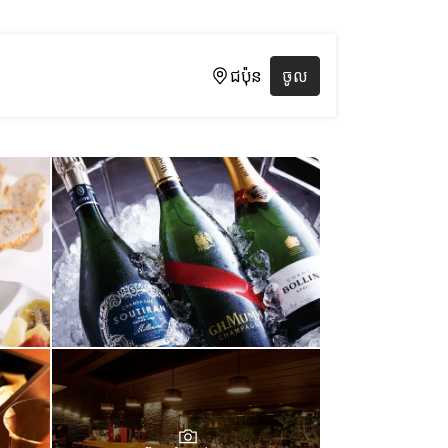
ជប៉ុន
ចូល