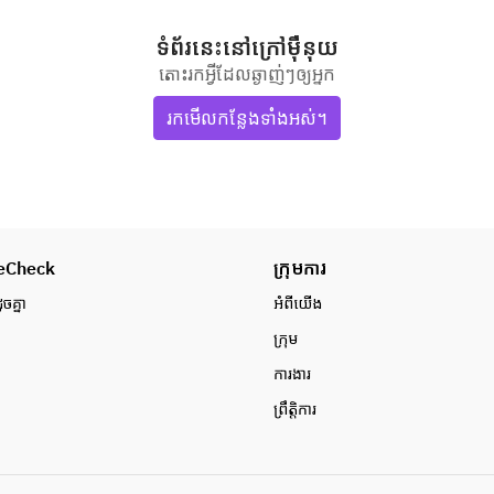
ទំព័រនេះ​នៅ​ក្រៅ​ម៉ឺនុយ
តោះរកអ្វីដែលឆ្ងាញ់ៗឲ្យអ្នក
រកមើលកន្លែងទាំងអស់។
eCheck
ក្រុមការ
ូចគ្នា
អំពី​យើង
ក្រុម
ការងារ
ព្រឹត្តិការ