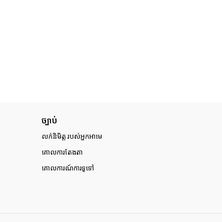
ច្បាប់
លក់និមិត្ត របស់អ្នកអាមេ
គោលការតែងតា
គោលការណ៍ការទូទៅ