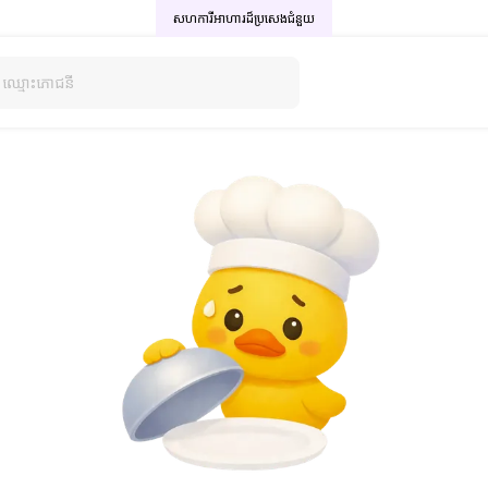
សហការីអាហារដ៏ប្រសេង
ជំនួយ