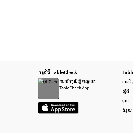
កម្មវិធី TableCheck
Tabl
ការ​ឃើញដើម្បី​ទាញយក
ទំព័រ​ដ៏ដ
TableCheck App
ស្តីពី
ចូល
ជំនួយ