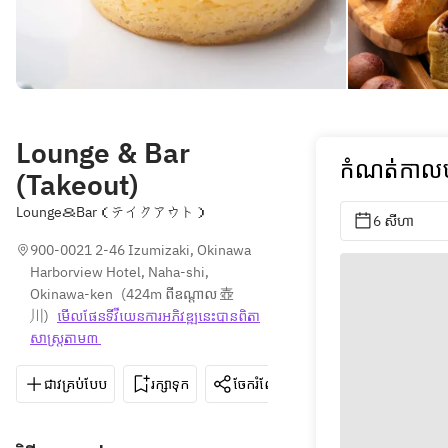
Lounge & Bar
កំណត់កាលបរ
(Takeout)
Lounge＆Bar（テイクアウト）
6 សីហា
900-0021 2-46 Izumizaki, Okinawa 
Harborview Hotel, Naha-shi, 
Okinawa-ken
(
424m ពីឧណ្ដាល 壺
川
)
មើលផែនទី​វីយេន​ការ​អភិវឌ្ឍ​នេះ​បាន​ពិតា​
សាស្រ្ត​តាម៣ 
ជាវគ្រប់បែប
រក្សាទុក
ចែករំលែក
ទិសដៅ
098-