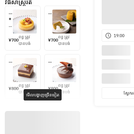
វិធីសាស្រ្តរត់
チ
月
ー
桃
※
ズ
シ
追
ケ
フ
加
19:00
ー
ォ
ពន្ធ ត្រូវ
ពន្ធ ត្រូវ
料
¥700
¥700
キ
ン
បានបង់
បានបង់
金
2
0
オ
タ
0
ペ
ル
円
ラ
ト
に
シ
て
ョ
ពន្ធ ត្រូវ
ពន្ធ ត្រូវ
¥800
¥800
コ
、
បានបង់
បានបង់
ស្វែ​ក​
មើលបង្ហាញច្រើនទៀត
ラ
メ
ッ
セ
ー
ジ
プ