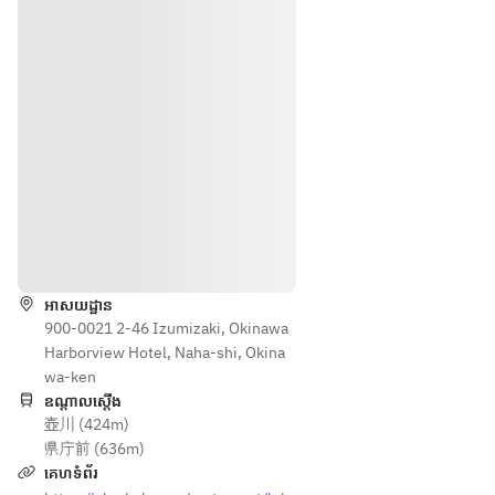
レ
ー
ト
の
ご
用
意
も
可
能
ទិសដៅ
で
す
。
អាសយដ្ឋាន
（
900-0021 2-46 Izumizaki, Okinawa
メ
Harborview Hotel, Naha-shi, Okina
ッ
wa-ken
セ
ឧណ្ដាលស្ដើង
壺川 (424m)
ー
県庁前 (636m)
ジ
គេហទំព័រ
は