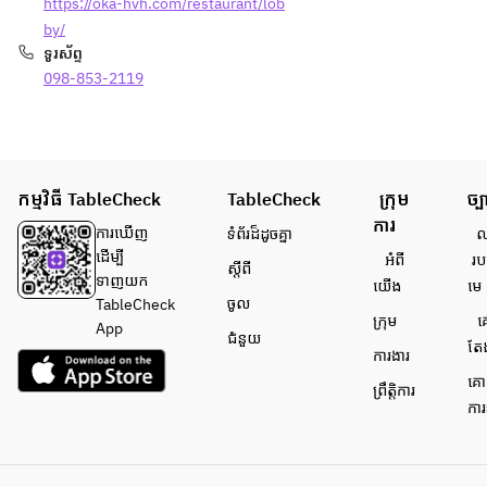
2
https://oka-hvh.com/restaurant/lob
0
by/
字
ទូរស័ព្ទ
以
098-853-2119
内
で
お
願
い
កម្មវិធី TableCheck
TableCheck
ក្រុម
ច្ប
い
ការ
ការ​ឃើញ
ទំព័រ​ដ៏ដូចគ្នា
លក
た
ដើម្បី​
អំពី​
រប
し
ស្តីពី
ទាញយក
យើង
មេ
ま
ចូល
TableCheck
す
ក្រុម
គ
App
）
ជំនួយ
តែ
ការងារ
例
គោ
：
ព្រឹត្តិការ
ការ
「
お
た
ん