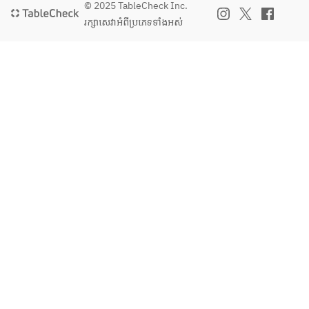
© 2025 TableCheck Inc.
じ
រក្សាសេវា​អំពីប្រភេទទាំងអស់
ょ
う
び
お
め
で
と
う
」
「
お
母
さ
ん
あ
り
が
と
う