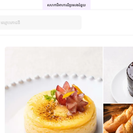
សហការីអាហារដ៏ប្រសេង
ជំនួយ