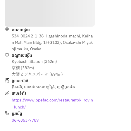
お得に
お得に
compa
compa
types 
types 
楽し
楽し
re 3 
re 3 
む。
む。ラ
of 
of 
ទិសដៅ
types 
types 
ンチ限
fresh 
fresh 
of raw 
of raw 
定ロビ
fish 
fish 
oyster
oyster
អាសយដ្ឋាន
ンラン
■A 
■A 
チコー
s 
534-0024 2-1-38 Higashinoda-machi, Keiha
s 
platter
platter
ス
delive
n Mall Main Bldg. 1F(G103), Osaka-shi Miyak
delive
 to 
 to 
red 
ojima-ku, Osaka
red 
compa
compa
directl
ឧណ្ដាលស្ដើង
directl
re 3 
re 3 
Kyōbashi Station (362m)
y 
y 
types 
types 
京橋 (382m)
from 
from 
of raw 
of raw 
大阪ビジネスパーク (694m)
the 
the 
oyster
oyster
ប្រភេទបាឋ៊
produ
produ
s 
s 
អ៊ីតាលី
,
ហាងឋាភាសាហ្សត្រ៉ៃ
,
សួស្តីបួសងៃ
ction 
ction 
delive
delive
គេហទំព័រ
area 
area 
red 
red 
https://www.opefac.com/restaurant/k_rovin
■Grill
■Grill
directl
directl
ed 
ed 
_lunch/
y 
y 
oyster
oyster
ទូរស័ព្ទ
from 
from 
s of 2 
s of 2 
06-6353-7789
the 
the 
types 
types 
produ
produ