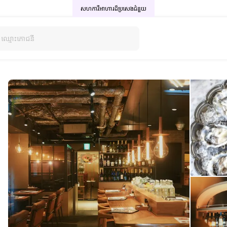
សហការីអាហារដ៏ប្រសេង
ជំនួយ