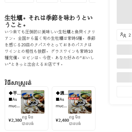
生牡蠣。それは季節を味わうとい
うこと。
いつ来ても圧倒的に美味しい生牡蠣と魚貝イタリ
2 
アン。 全国から届く旬の生牡蠣は常時5種。 季節
を感じる20皿のタパスやとっておきのパスタは
ワインとの相性も抜群。 グラスワインも常時10
種完備。 ロビンは、今夜、あなた好みの“おいし
い”ときっと出会えるお店です。
វិធីសាស្រ្តរត់
◆平
◆週
日ラン
末ラン
■As 
■As 
チ限定
チ限定
much 
much 
◆牡
◆牡
home
home
蠣尽く
蠣尽く
ពន្ធ មិន
ពន្ធ មិន
made 
made 
¥2,380
¥2,480
しラン
しラン
បានបង់
បានបង់
stone 
stone 
チコー
チコー
oven 
oven 