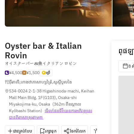
Oyster bar & Italian
ពុផឡា
Rovin
オイスターバー＆魚イタリアン ロビン
8 
¥4,500
¥1,500
ប្រើ
អ៊ីតាលី
,
ហាងឋាភាសាហ្សត្រ៉ៃ
,
សួស្តីបួសងៃ
534-0024 2-1-38 Higashinoda-machi, Keihan 
Mall Main Bldg. 1F(G103), Osaka-shi 
Miyakojima-ku, Osaka
(
362m ពីឧណ្ដាល 
Kyōbashi Station
)
មើលផែនទី​វីយេន​ការ​អភិវឌ្ឍ​នេះ​
បាន​ពិតា​សាស្រ្ត​តាម៣ 
ជាវគ្រប់បែប
រក្សាទុក
ចែករំលែក
ទិសដៅ
06-6