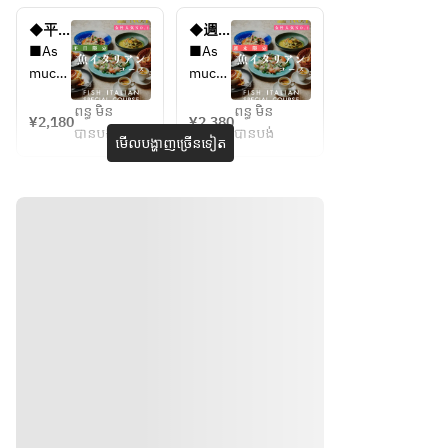
ス / 4
ス / 4
focacc
focacc
皿5品
皿5品
◆平
◆週
ia 
ia 
で選べ
で選べ
日ラン
末ラン
■As 
■As 
(ungla
(ungla
るメイ
るメイ
チ限定
チ限定
much 
much 
zed 
zed 
ン / ◆
ン / ◆
◆ロ
◆ロ
home
home
生牡
生牡
pizza) 
pizza) 
ビンイ
ビンイ
ពន្ធ មិន
ពន្ធ មិន
made 
made 
¥2,180
¥2,380
蠣、焼
蠣、焼
タリア
タリア
as 
as 
បានបង់
បានបង់
stone 
stone 
មើលបង្ហាញច្រើនទៀត
き牡蠣
き牡蠣
ンラン
ンラン
you 
you 
oven 
oven 
をお得
をお得
チコー
チコー
like 
like 
focacc
focacc
に楽し
に楽し
ス / 4
ス/ 4
■Carp
■Carp
ia 
ia 
む。
む。
皿6品
皿6品
accio 
accio 
(ungla
(ungla
で選べ
で選べ
to 
to 
zed 
zed 
るメイ
るメイ
compa
compa
ン / ◆
ン / ◆
pizza) 
pizza) 
re 3 
re 3 
鮮魚の
鮮魚の
as 
as 
types 
types 
カルパ
カルパ
you 
you 
of 
of 
ッチ
ッチ
like 
like 
ョ、選
ョ、選
fresh 
fresh 
■Carp
■Carp
べる人
べる人
fish 
fish 
accio 
accio 
気パス
気パス
■A 
■A 
to 
to 
タま
タま
platter
platter
compa
compa
で、、
で、、
 to 
 to 
re 3 
re 3 