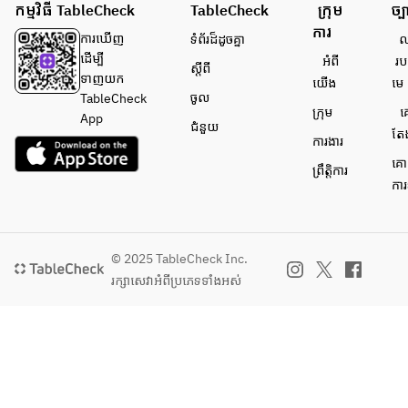
កម្មវិធី TableCheck
TableCheck
ក្រុម
ច្ប
ការ
ការ​ឃើញ
ទំព័រ​ដ៏ដូចគ្នា
លក
ដើម្បី​
អំពី​
រប
ស្តីពី
ទាញយក
យើង
មេ
ចូល
TableCheck
ក្រុម
គ
App
ជំនួយ
តែ
ការងារ
គោ
ព្រឹត្តិការ
ការ
© 2025 TableCheck Inc.
រក្សាសេវា​អំពីប្រភេទទាំងអស់