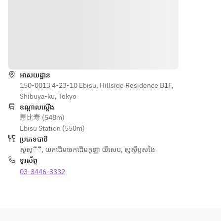
ទិសដៅ
អាសយដ្ឋាន
150-0013 4-23-10 Ebisu, Hillside Residence B1F,
Shibuya-ku, Tokyo
ឧណ្ដាលស្ដើង
恵比寿 (548m)
Ebisu Station (550m)
ប្រភេទបាឋ៊
សូស្ីី
,
យកដើមចេកដើមកូឡា យីសេប
,
សួស្តីបួសងៃ
ទូរស័ព្ទ
03-3446-3332