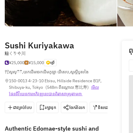
Sushi Kuriyakawa
ព
鮨くりや川
¥25,000
¥15,000
ប្រើ
សូស្ីី
,
យកដើមចេកដើមកូឡា យីសេប
,
សួស្តីបួសងៃ
150-0013 4-23-10 Ebisu, Hillside Residence B1F, 
Shibuya-ku, Tokyo
(
548m ពីឧណ្ដាល 恵比寿
)
មើល
ផែនទី​វីយេន​ការ​អភិវឌ្ឍ​នេះ​បាន​ពិតា​សាស្រ្ត​តាម៣ 
ជាវគ្រប់បែប
រក្សាទុក
ចែករំលែក
ទិសដៅ
03-3
Authentic Edomae-style sushi and