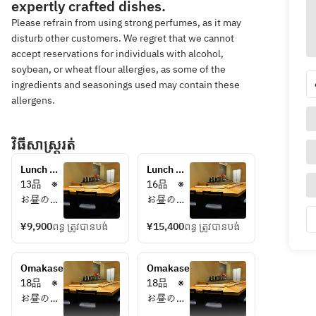
expertly crafted dishes.
Please refrain from using strong perfumes, as it may
disturb other customers. We regret that we cannot
accept reservations for individuals with alcohol,
soybean, or wheat flour allergies, as some of the
ingredients and seasonings used may contain these
allergens.
វិធីសាស្រ្តរត់
Lunch 
Lunch 
Course
Course
13品　※
16品　※
お昼のコ
お昼のコ
ースは、
ースは、
¥9,900
ពន្ធ ត្រូវបានបង់
¥15,400
ពន្ធ ត្រូវបានបង់
(くりや川
(くりや川
二番手)
二番手)
鮨　日進
鮨　日進
Omakase
Omakase
月歩の店
月歩の店
18品　※
18品　※
長がにぎ
長がにぎ
お昼のコ
お昼のコ
ります。
ります。
ースは、
ースは、