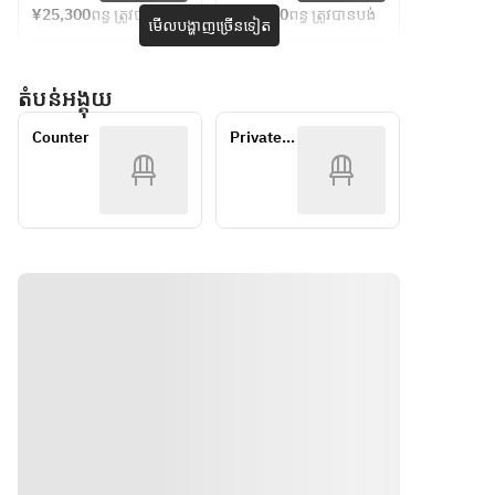
ご期待く
ご期待く
¥25,300
ពន្ធ ត្រូវបានបង់
¥30,580
ពន្ធ ត្រូវបានបង់
(くりや川
(くりや川
មើលបង្ហាញច្រើនទៀត
ださい。
ださい。
二番手)
二番手)
鮨　日進
鮨　日進
តំបន់អង្គុយ
月歩の店
月歩の店
長がにぎ
長がにぎ
Counter
Private 
ります。
ります。
Room
ご期待く
ご期待く
ださい。
ださい。