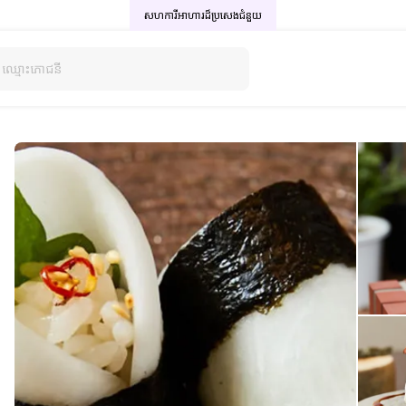
សហការីអាហារដ៏ប្រសេង
ជំនួយ