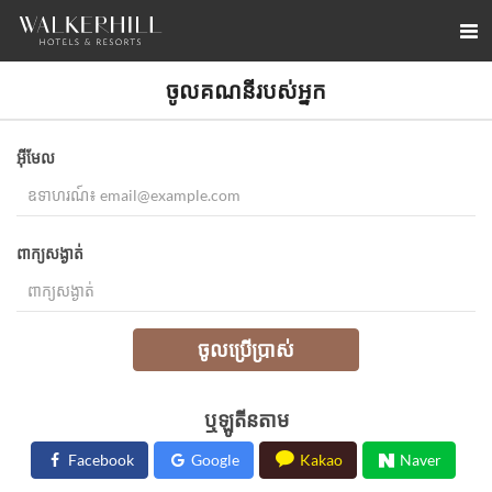
ចូល​គណនីរបស់អ្នក​
អ៊ីមែល
ពាក្យសង្ងាត់
ចូលប្រើប្រាស់
ឬឡូតីនតាម
Facebook
Google
Kakao
Naver