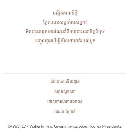
បង្កើតគណនីថ្មី
ភ្លែតលេខសម្ងាត់​របស់អ្នក?
មិនបានទទួលការណែនាំពីការដោះសោ​ចិត្តប័ត្រ?
បញ្ចូលកូដដើម្បីមើលការកក់របស់អ្នក
សំរាប់ភោជនីយដ្ឋាន
លក្ខខណ្ឌសេវា
គោលការណ៍ភាពឯកជន
គោរពបង់ប្រាក់
04963) 177 Wakerhill-ro, Gwangjin-gu, Seoul, Korea Presidents: