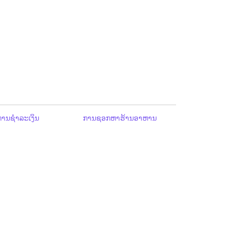
ານຊຳລະເງິນ
ການຊອກຫາຮ້ານອາຫານ