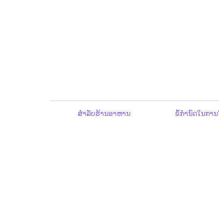
ສຳລັບຮ້ານອາຫານ
ຂໍ້ກຳນົດໃນການ