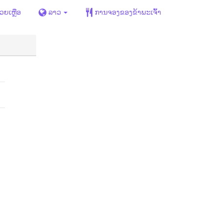
່ວຍເຫຼືອ
ລາວ
ການຈອງຂອງຂ້າພະເຈົ້າ