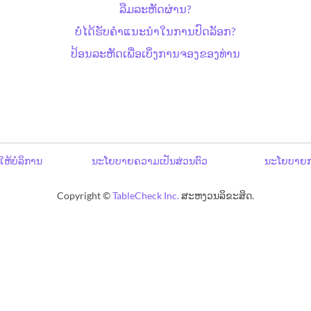
ລືມລະຫັດຜ່ານ?
ບໍ່ໄດ້ຮັບຄຳແນະນຳໃນການປົດລັອກ?
ປ້ອນລະຫັດເພື່ອເບິ່ງການຈອງຂອງທ່ານ
ໃຫ້ບໍລິການ
ນະໂຍບາຍຄວາມເປັນສ່ວນຕົວ
ນະໂຍບາຍກ
Copyright ©
TableCheck Inc.
ສະຫງວນລິຂະສິດ.