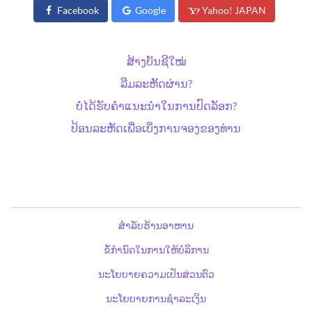
Facebook
Google
Yahoo! JAPAN
ສ້າງບັນຊີໃໝ່
ລືມລະຫັດຜ່ານ?
ບໍ່ໄດ້ຮັບຄຳແນະນຳໃນການປົດລັອກ?
ປ້ອນລະຫັດເພື່ອເບິ່ງການຈອງຂອງທ່ານ
ສຳລັບຮ້ານອາຫານ
ຂໍ້ກຳນົດໃນການໃຫ້ບໍລິການ
ນະໂຍບາຍຄວາມເປັນສ່ວນຕົວ
ນະໂຍບາຍການຊຳລະເງິນ