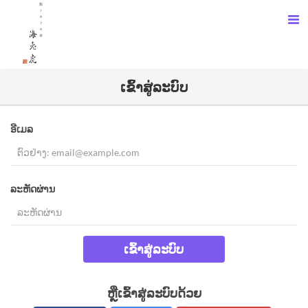
ເຂົ້າສູ່ລະບົບ
ອີເມລ
ລະຫັດຜ່ານ
ເຂົ້າສູ່ລະບົບ
ຫຼືເຂົ້າສູ່ລະບົບດ້ວຍ