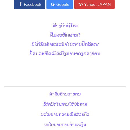
Facebook
Google
Yahoo! JAPAN
ສ້າງບັນຊີໃໝ່
ລືມລະຫັດຜ່ານ?
ບໍ່ໄດ້ຮັບຄຳແນະນຳໃນການປົດລັອກ?
ປ້ອນລະຫັດເພື່ອເບິ່ງການຈອງຂອງທ່ານ
ສຳລັບຮ້ານອາຫານ
ຂໍ້ກຳນົດໃນການໃຫ້ບໍລິການ
ນະໂຍບາຍຄວາມເປັນສ່ວນຕົວ
ນະໂຍບາຍການຊຳລະເງິນ