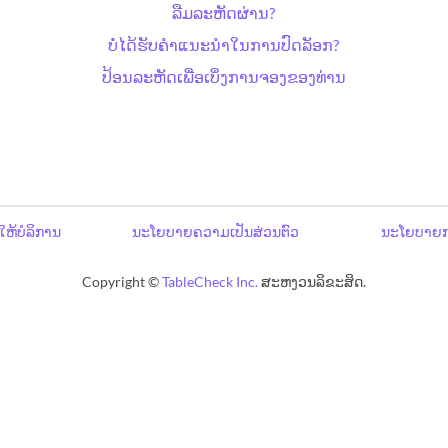
ລືມລະຫັດຜ່ານ?
ບໍ່ໄດ້ຮັບຄຳແນະນຳໃນການປົດລັອກ?
ປ້ອນລະຫັດເພື່ອເບິ່ງການຈອງຂອງທ່ານ
ໃຫ້ບໍລິການ
ນະໂຍບາຍຄວາມເປັນສ່ວນຕົວ
ນະໂຍບາຍກ
Copyright ©
TableCheck Inc.
ສະຫງວນລິຂະສິດ.