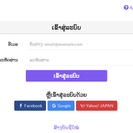
ຊ
ເຂົ້າສູ່ລະບົບ
ອີເມລ
ລະຫັດຜ່ານ
ເຂົ້າສູ່ລະບົບ
ຫຼືເຂົ້າສູ່ລະບົບດ້ວຍ
Facebook
Google
Yahoo! JAPAN
ສ້າງບັນຊີໃໝ່