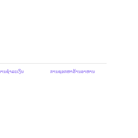
ານຊຳລະເງິນ
ການຊອກຫາຮ້ານອາຫານ