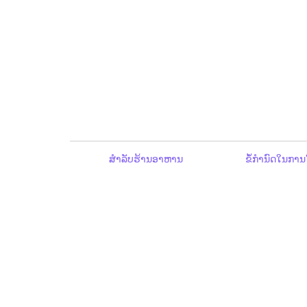
ສຳລັບຮ້ານອາຫານ
ຂໍ້ກຳນົດໃນການ