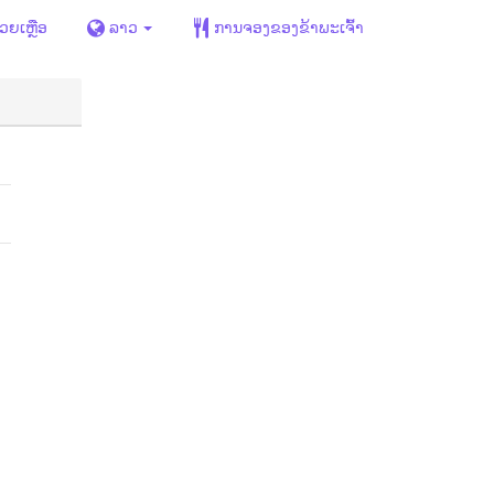
່ວຍເຫຼືອ
ລາວ
ການຈອງຂອງຂ້າພະເຈົ້າ