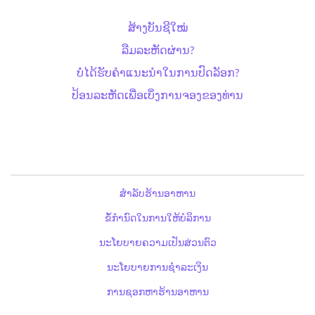
ສ້າງບັນຊີໃໝ່
ລືມລະຫັດຜ່ານ?
ບໍ່ໄດ້ຮັບຄຳແນະນຳໃນການປົດລັອກ?
ປ້ອນລະຫັດເພື່ອເບິ່ງການຈອງຂອງທ່ານ
ສຳລັບຮ້ານອາຫານ
ຂໍ້ກຳນົດໃນການໃຫ້ບໍລິການ
ນະໂຍບາຍຄວາມເປັນສ່ວນຕົວ
ນະໂຍບາຍການຊຳລະເງິນ
ການຊອກຫາຮ້ານອາຫານ