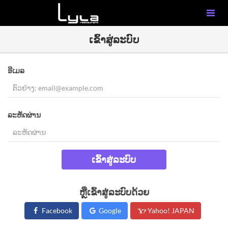
ເຂົ້າສູ່ລະບົບ
ອີເມລ
ລະຫັດຜ່ານ
ເຂົ້າສູ່ລະບົບ
ຫຼືເຂົ້າສູ່ລະບົບດ້ວຍ
Facebook
Google
Yahoo! JAPAN