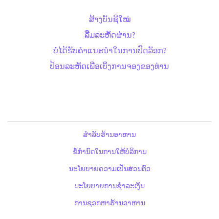
ສ້າງບັນຊີໃໝ່
ລືມລະຫັດຜ່ານ?
ບໍ່ໄດ້ຮັບຄຳແນະນຳໃນການປົດລັອກ?
ປ້ອນລະຫັດເພື່ອເບິ່ງການຈອງຂອງທ່ານ
ສຳລັບຮ້ານອາຫານ
ຂໍ້ກຳນົດໃນການໃຫ້ບໍລິການ
ນະໂຍບາຍຄວາມເປັນສ່ວນຕົວ
ນະໂຍບາຍການຊຳລະເງິນ
ການຊອກຫາຮ້ານອາຫານ