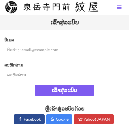
ເຂົ້າສູ່ລະບົບ
ອີເມລ
ລະຫັດຜ່ານ
ເຂົ້າສູ່ລະບົບ
ຫຼືເຂົ້າສູ່ລະບົບດ້ວຍ
Facebook
Google
Yahoo! JAPAN