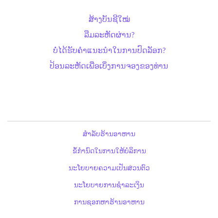
ສ້າງບັນຊີໃໝ່
ລືມລະຫັດຜ່ານ?
ບໍ່ໄດ້ຮັບຄຳແນະນຳໃນການປົດລັອກ?
ປ້ອນລະຫັດເພື່ອເບິ່ງການຈອງຂອງທ່ານ
ສຳລັບຮ້ານອາຫານ
ຂໍ້ກຳນົດໃນການໃຫ້ບໍລິການ
ນະໂຍບາຍຄວາມເປັນສ່ວນຕົວ
ນະໂຍບາຍການຊຳລະເງິນ
ການຊອກຫາຮ້ານອາຫານ