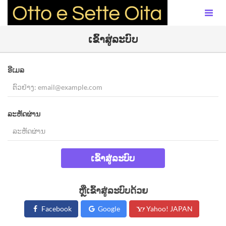
ເຂົ້າສູ່ລະບົບ
ອີເມລ
ລະຫັດຜ່ານ
ເຂົ້າສູ່ລະບົບ
ຫຼືເຂົ້າສູ່ລະບົບດ້ວຍ
Facebook
Google
Yahoo! JAPAN