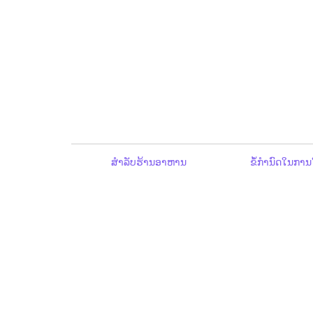
ສຳລັບຮ້ານອາຫານ
ຂໍ້ກຳນົດໃນການ