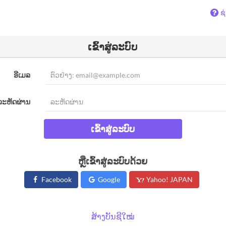
ຊ
ເຂົ້າສູ່ລະບົບ
ອີເມລ
ລະຫັດຜ່ານ
ເຂົ້າສູ່ລະບົບ
ຫຼືເຂົ້າສູ່ລະບົບດ້ວຍ
Facebook
Google
Yahoo! JAPAN
ສ້າງບັນຊີໃໝ່