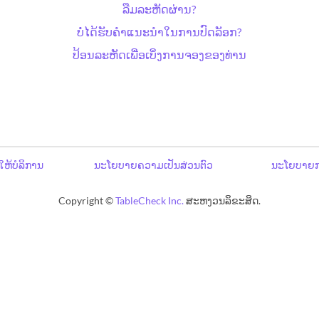
ລືມລະຫັດຜ່ານ?
ບໍ່ໄດ້ຮັບຄຳແນະນຳໃນການປົດລັອກ?
ປ້ອນລະຫັດເພື່ອເບິ່ງການຈອງຂອງທ່ານ
ໃຫ້ບໍລິການ
ນະໂຍບາຍຄວາມເປັນສ່ວນຕົວ
ນະໂຍບາຍກ
Copyright ©
TableCheck Inc.
ສະຫງວນລິຂະສິດ.