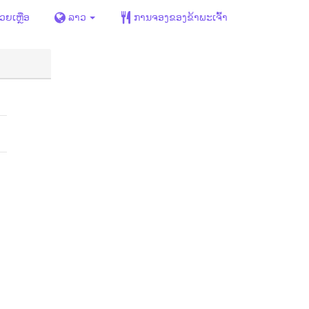
່ວຍເຫຼືອ
ລາວ
ການຈອງຂອງຂ້າພະເຈົ້າ