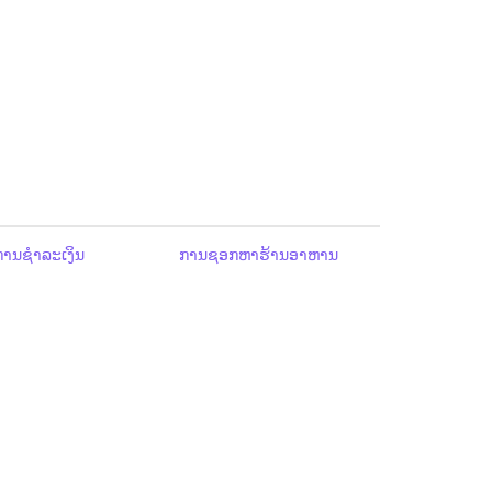
ານຊຳລະເງິນ
ການຊອກຫາຮ້ານອາຫານ