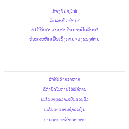
ສ້າງບັນຊີໃໝ່
ລືມລະຫັດຜ່ານ?
ບໍ່ໄດ້ຮັບຄຳແນະນຳໃນການປົດລັອກ?
ປ້ອນລະຫັດເພື່ອເບິ່ງການຈອງຂອງທ່ານ
ສຳລັບຮ້ານອາຫານ
ຂໍ້ກຳນົດໃນການໃຫ້ບໍລິການ
ນະໂຍບາຍຄວາມເປັນສ່ວນຕົວ
ນະໂຍບາຍການຊຳລະເງິນ
ການຊອກຫາຮ້ານອາຫານ