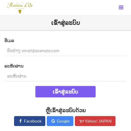
ເຂົ້າສູ່ລະບົບ
ອີເມລ
ລະຫັດຜ່ານ
ເຂົ້າສູ່ລະບົບ
ຫຼືເຂົ້າສູ່ລະບົບດ້ວຍ
Facebook
Google
Yahoo! JAPAN