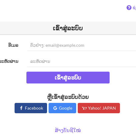
ຊ
ເຂົ້າສູ່ລະບົບ
ອີເມລ
ລະຫັດຜ່ານ
ເຂົ້າສູ່ລະບົບ
ຫຼືເຂົ້າສູ່ລະບົບດ້ວຍ
Facebook
Google
Yahoo! JAPAN
ສ້າງບັນຊີໃໝ່