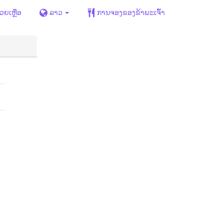
່ວຍເຫຼືອ
ລາວ
ການຈອງຂອງຂ້າພະເຈົ້າ