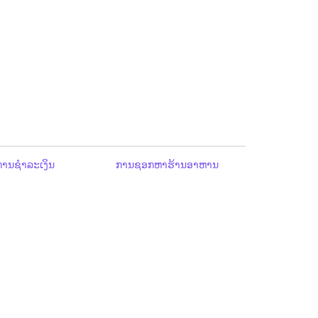
ານຊຳລະເງິນ
ການຊອກຫາຮ້ານອາຫານ