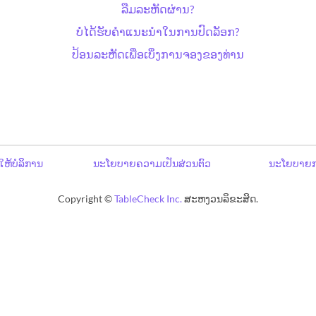
ລືມລະຫັດຜ່ານ?
ບໍ່ໄດ້ຮັບຄຳແນະນຳໃນການປົດລັອກ?
ປ້ອນລະຫັດເພື່ອເບິ່ງການຈອງຂອງທ່ານ
ໃຫ້ບໍລິການ
ນະໂຍບາຍຄວາມເປັນສ່ວນຕົວ
ນະໂຍບາຍກ
Copyright ©
TableCheck Inc.
ສະຫງວນລິຂະສິດ.