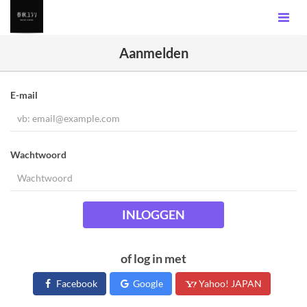
Aanmelden
E-mail
Wachtwoord
INLOGGEN
of log in met
Facebook
Google
Yahoo! JAPAN