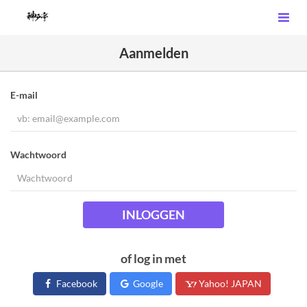
Aanmelden
E-mail
Wachtwoord
INLOGGEN
of log in met
Facebook
Google
Yahoo! JAPAN