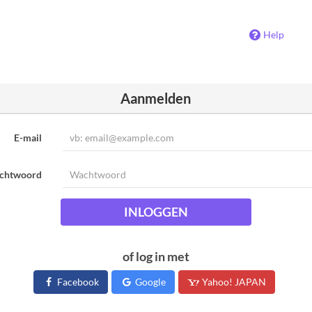
Help
Aanmelden
E-mail
chtwoord
INLOGGEN
of log in met
Facebook
Google
Yahoo! JAPAN