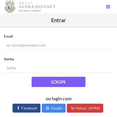
Entrar
Email
Senha
LOGIN
ou login com
Facebook
Google
Yahoo! JAPAN