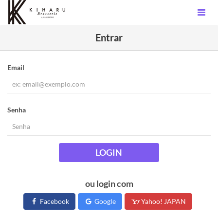
Entrar
Email
Senha
LOGIN
ou login com
Facebook
Google
Yahoo! JAPAN