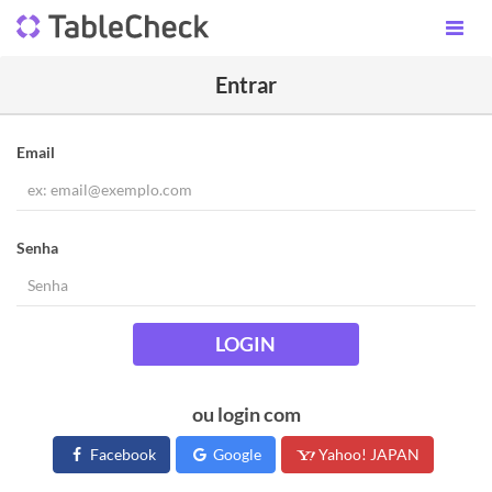
Entrar
Email
Senha
LOGIN
ou login com
Facebook
Google
Yahoo! JAPAN