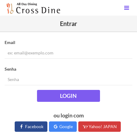
Entrar
Email
Senha
LOGIN
ou login com
Facebook
Google
Yahoo! JAPAN