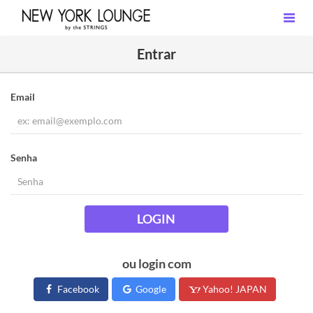
Entrar
Email
Senha
LOGIN
ou login com
Facebook
Google
Yahoo! JAPAN