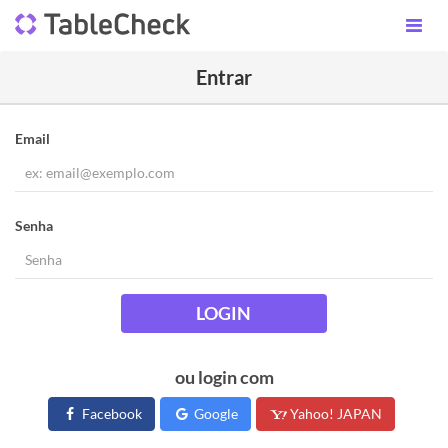
Entrar
Email
Senha
LOGIN
ou login com
Facebook
Google
Yahoo! JAPAN