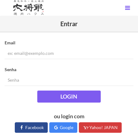
Entrar
Email
Senha
LOGIN
ou login com
Facebook
Google
Yahoo! JAPAN