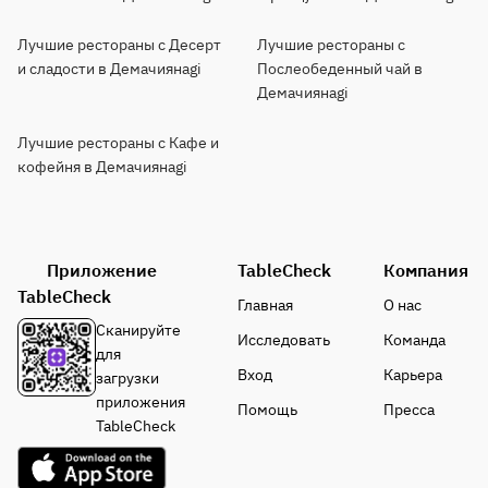
Лучшие рестораны с Десерт
Лучшие рестораны с
и сладости в Демачиянagi
Послеобеденный чай в
Демачиянagi
Лучшие рестораны с Кафе и
кофейня в Демачиянagi
Приложение
TableCheck
Компания
TableCheck
Главная
О нас
Сканируйте
Исследовать
Команда
для
Вход
Карьера
загрузки
приложения
Помощь
Пресса
TableCheck