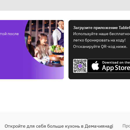
Загрузите приложение Table
той после
Используйте наше бесплатно
легко бронировать на ходу!
Отсканируйте QR-код ниже.
Пр
Откройте для себя больше кухонь в Демачиянagi