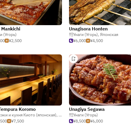
 Mankichi
Unagisora Honten
и (Угорь)
Унаги (Угорь)
,
Японская
500
¥2,500
¥6,000
¥4,500
 Tempura Koromo
Unagiya Segawa
эки и кухня Киото (японская)
,
Темпура
Унаги (Угорь)
,
Унаги (Угорь)
,500
¥7,500
¥8,500
¥6,000