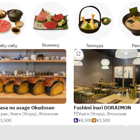
Якинику
ябу-сябу
Темпура
Рам
asa no asage Okudosan
Fushimi inari DORAIMON
Киото
трак
,
Унаги (Угорь)
,
Японская
Унаги (Угорь)
,
Японская
3,500
¥4,500
¥3,500