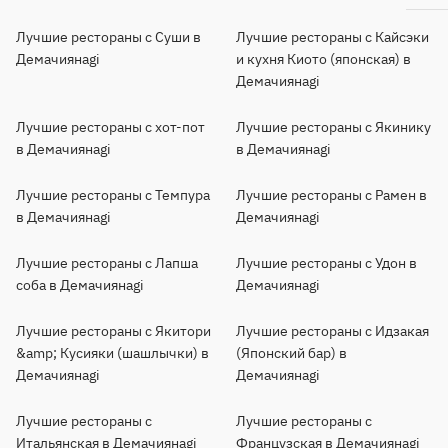
Лучшие рестораны с Суши в
Лучшие рестораны с Кайсэки
Демачиянagi
и кухня Киото (японская) в
Демачиянagi
Лучшие рестораны с хот-пот
Лучшие рестораны с Якинику
в Демачиянagi
в Демачиянagi
Лучшие рестораны с Темпура
Лучшие рестораны с Рамен в
в Демачиянagi
Демачиянagi
Лучшие рестораны с Лапша
Лучшие рестораны с Удон в
соба в Демачиянagi
Демачиянagi
Лучшие рестораны с Якитори
Лучшие рестораны с Идзакая
&amp; Кусияки (шашлычки) в
(Японский бар) в
Демачиянagi
Демачиянagi
Лучшие рестораны с
Лучшие рестораны с
Итальянская в Демачиянagi
Французская в Демачиянagi