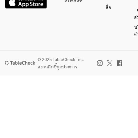
ช่วยเหลือ
สื่อ
ส่
น
ช
© 2025 TableCheck Inc.
สงวนสิทธิ์ทุกประการ