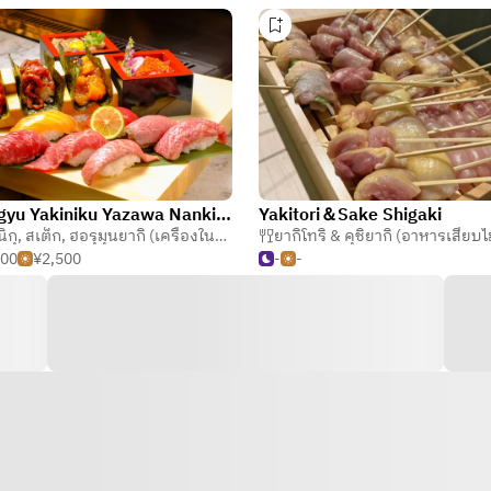
Kobegyu Yakiniku Yazawa Nankinmachiten
Yakitori＆Sake Shigaki
ิกุ
,
สเต็ก
,
ฮอรุมุนยากิ (เครื่องในบาร์บีคิวย่าง)
000
¥2,500
-
-