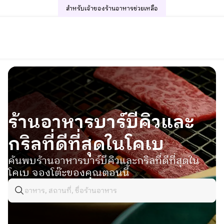
สำหรับเจ้าของร้านอาหาร
ช่วยเหลือ
ร้านอาหารบาร์บีคิวและ
กริลที่ดีที่สุดในโคเบ
ค้นพบร้านอาหารบาร์บีคิวและกริลที่ดีที่สุดใน
โคเบ จองโต๊ะของคุณตอนนี้