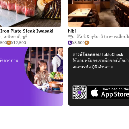
Iron Plate Steak Iwasaki
hibi
ก
,
เทปันยากิ
,
ซูชิ
,500
¥12,500
¥8,500
-
ดาวน์โหลดแอป TableCheck
หลังจากทาน
ใช้แอปฟรีของเราเพื่อจองได้อย่า
สแกนรหัส QR ด้านล่าง