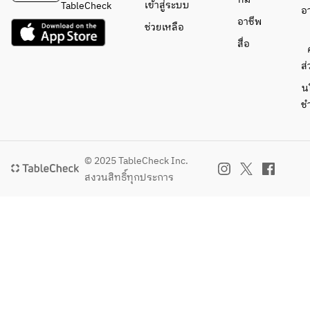
เข้าสู่ระบบ
TableCheck
อ
อาชีพ
ช่วยเหลือ
สื่อ
ส่
น
ช
© 2025 TableCheck Inc.
สงวนสิทธิ์ทุกประการ