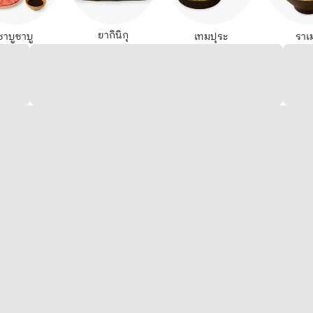
ยากินิกุ
ชาบูชาบู
เทมปุระ
ราเ