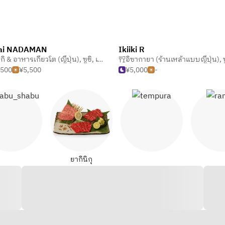
ai NADAMAN
Ikiiki R
กิ & อาหารเกียวโต (ญี่ปุ่น)
,
ซูชิ
,
เทมปุระ
อิซากายา (ร้านเหล้าแบบญี่ปุ่น)
,
,500
¥5,500
¥5,000
-
ชาบูชาบู
เทมปุระ
ราเ
ยากินิกุ