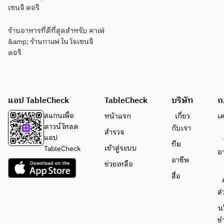
เซนจิ ดอริ
ร้านอาหารที่ดีที่สุดสำหรับ คาเฟ่
&amp; ร้านกาแฟ ใน โจเซนจิ
ดอริ
แอป TableCheck
TableCheck
บริษัท
ก
สแกนเพื่อ
หน้าแรก
เกี่ยว
เ
ดาวน์โหลด
กับเรา
สำรวจ
แอป
ทีม
เข้าสู่ระบบ
TableCheck
อ
อาชีพ
ช่วยเหลือ
สื่อ
ส่
น
ช