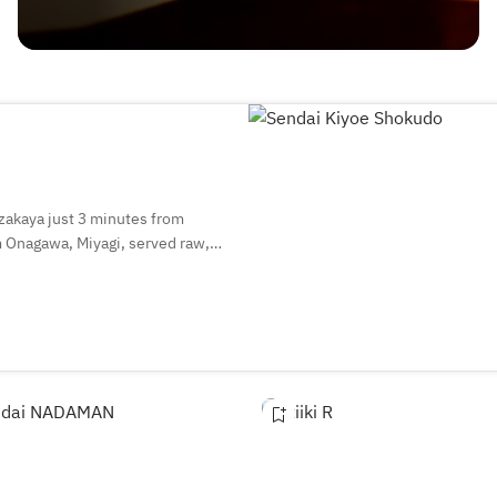
 izakaya just 3 minutes from
m Onagawa, Miyagi, served raw,
 with a wide selection of local
ch sets are also available,
ngs, or a casual meal.