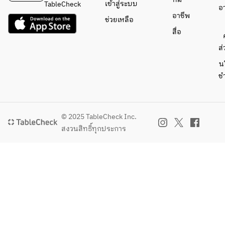
เข้าสู่ระบบ
TableCheck
อ
อาชีพ
ช่วยเหลือ
สื่อ
ส่
น
ช
© 2025 TableCheck Inc.
สงวนสิทธิ์ทุกประการ