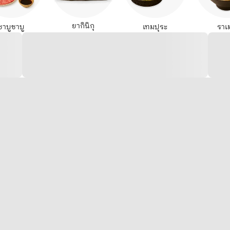
ยากินิกุ
ชาบูชาบู
เทมปุระ
ราเ