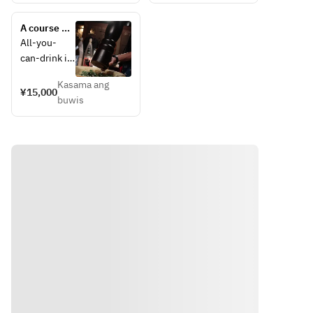
15 minutes 
15分前
highball, 
bottles 
before the 
にラス
etc.
of your 
A course 
drink.
トオー
favorite 
that 
All-you-
ダーと
sake or 
includes 
can-drink is 
なりま
shochu
the 
available 
す。
legendary 
Kasama ang
for 3 hours. 
¥15,000
Juyondai, 
buwis
Last orders 
3M Shochu, 
are taken 
Yamazaki, 
15 minutes 
Hakushu, 
before the 
and 
drink time.
Ichiro's 
Malt