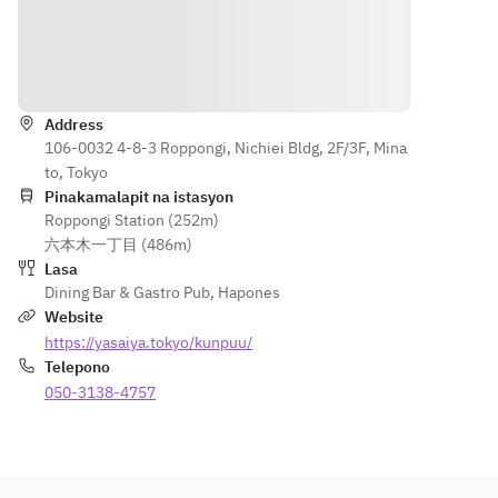
Direksyon
Address
106-0032 4-8-3 Roppongi, Nichiei Bldg, 2F/3F, Mina
to, Tokyo
Pinakamalapit na istasyon
Roppongi Station (252m)
六本木一丁目 (486m)
Lasa
Dining Bar & Gastro Pub
,
Hapones
Website
https://yasaiya.tokyo/kunpuu/
Telepono
050-3138-4757