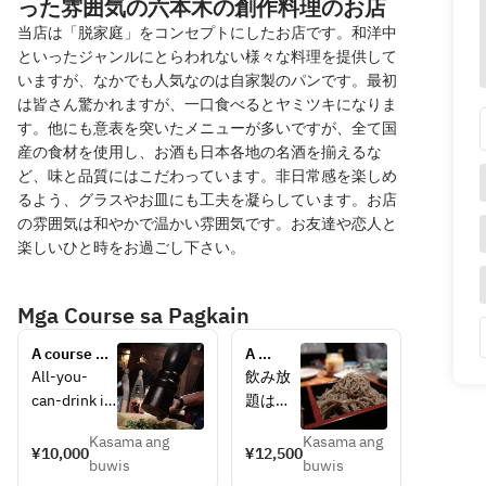
った雰囲気の六本木の創作料理のお店
当店は「脱家庭」をコンセプトにしたお店です。和洋中
といったジャンルにとらわれない様々な料理を提供して
いますが、なかでも人気なのは自家製のパンです。最初
は皆さん驚かれますが、一口食べるとヤミツキになりま
す。他にも意表を突いたメニューが多いですが、全て国
産の食材を使用し、お酒も日本各地の名酒を揃えるな
ど、味と品質にはこだわっています。非日常感を楽しめ
るよう、グラスやお皿にも工夫を凝らしています。お店
の雰囲気は和やかで温かい雰囲気です。お友達や恋人と
楽しいひと時をお過ごし下さい。
Mga Course sa Pagkain
A course 
A 
with 
course 
All-you-
飲み放
increasingly 
where 
can-drink is 
題は２
larger 
you 
for 2 hours. 
時間半
glasses of 
can 
Kasama ang
Kasama ang
Last orders 
になり
¥10,000
¥12,500
beer, lemon 
choose 
buwis
buwis
are taken 
ます。
sour, 
6 