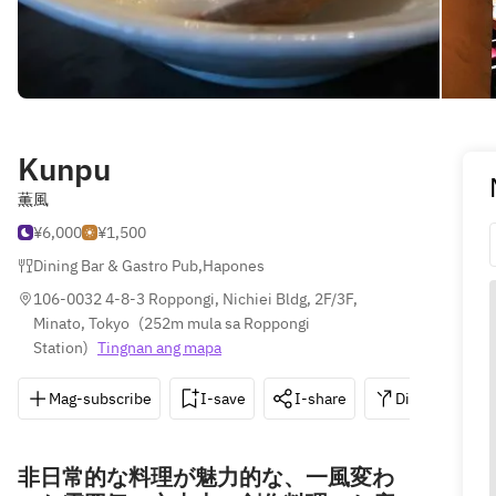
Kunpu
薫風
¥6,000
¥1,500
Dining Bar & Gastro Pub
,
Hapones
106-0032 4-8-3 Roppongi, Nichiei Bldg, 2F/3F, 
Minato, Tokyo
(
252m mula sa Roppongi 
Station
)
Tingnan ang mapa
Mag-subscribe
I-save
I-share
Direksyon
非日常的な料理が魅力的な、一風変わ