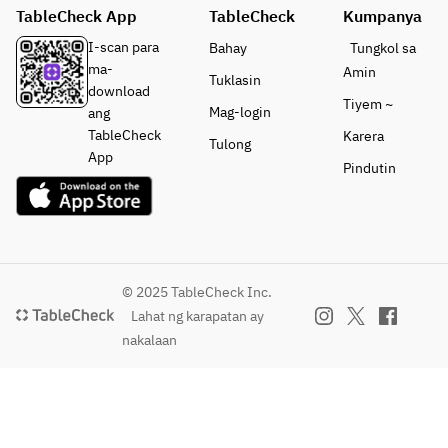
TableCheck App
TableCheck
Kumpanya
I-scan para
Bahay
Tungkol sa
ma-
Amin
Tuklasin
download
Tiyem ~
Mag-login
ang
TableCheck
Karera
Tulong
App
Pindutin
© 2025 TableCheck Inc.
Lahat ng karapatan ay
nakalaan