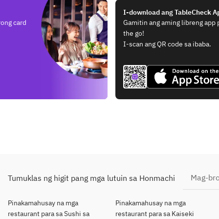
I-download ang TableCheck A
rong card
Gamitin ang aming libreng app
the go!
I-scan ang QR code sa ibaba.
Mag-bro
Tumuklas ng higit pang mga lutuin sa Honmachi
Pinakamahusay na mga
Pinakamahusay na mga
restaurant para sa Sushi sa
restaurant para sa Kaiseki