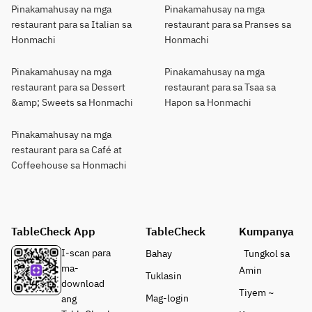
Pinakamahusay na mga
Pinakamahusay na mga
restaurant para sa Italian sa
restaurant para sa Pranses sa
Honmachi
Honmachi
Pinakamahusay na mga
Pinakamahusay na mga
restaurant para sa Dessert
restaurant para sa Tsaa sa
&amp; Sweets sa Honmachi
Hapon sa Honmachi
Pinakamahusay na mga
restaurant para sa Café at
Coffeehouse sa Honmachi
TableCheck App
TableCheck
Kumpanya
I-scan para
Bahay
Tungkol sa
ma-
Amin
Tuklasin
download
Tiyem ~
Mag-login
ang