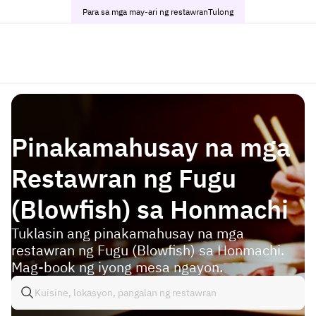
Para sa mga may-ari ng restawran
Tulong
Pinakamahusay na mga
Restawran ng Fugu
(Blowfish) sa Honmachi
Tuklasin ang pinakamahusay na mga
restawran ng Fugu (Blowfish) sa Honmachi.
Mag-book ng iyong mesa ngayon.