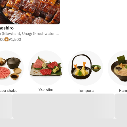
oshiro
 (Blowfish)
u (Blowfish)
,
Unagi (Freshwater Eel)
,
Crab & Shellfish
500
¥1,500
Yakiniku
abu shabu
Tempura
Ram