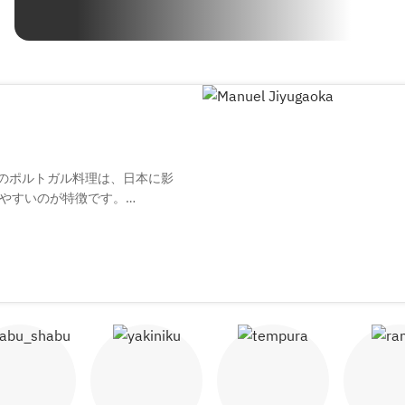
のポルトガル料理は、日本に影
やすいのが特徴です。
、いろいろな小皿料理（タパ
abu shabu
Yakiniku
Tempura
Ram