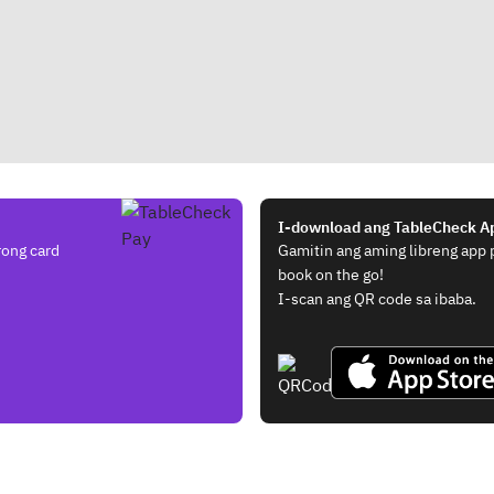
I-download ang TableCheck A
rong card
Gamitin ang aming libreng app
book on the go!
I-scan ang QR code sa ibaba.