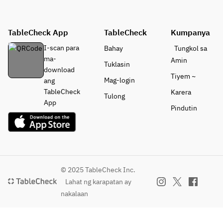
TableCheck App
TableCheck
Kumpanya
I-scan para
Bahay
Tungkol sa
ma-
Amin
Tuklasin
download
Tiyem ~
Mag-login
ang
TableCheck
Karera
Tulong
App
Pindutin
© 2025 TableCheck Inc.
Lahat ng karapatan ay
nakalaan