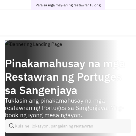
Para sa mga may-ari ng restawran
Tulong
Pinakamahusay na mga
Restawran ng Portuges
sa Sangenjaya
Tuklasin ang pinakamahusay na mga
restawran ng Portuges sa Sangenjaya. Mag-
book ng iyong mesa ngayon.