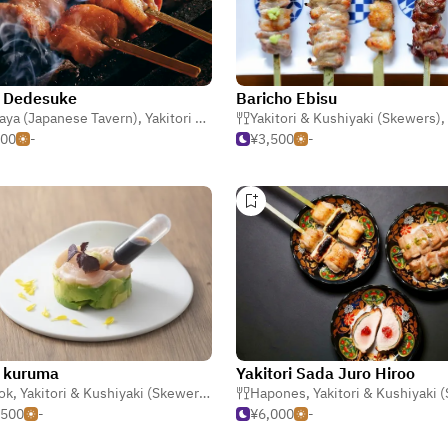
u Dedesuke
Baricho Ebisu
aya (Japanese Tavern)
,
Yakitori & Kushiyaki (Skewers)
Yakitori & Kushiyaki (Skewers)
,
Ramen
,
500
-
¥3,500
-
u kuruma
Yakitori Sada Juro Hiroo
ok
,
Yakitori & Kushiyaki (Skewers)
,
Bar ng Alak
Hapones
,
Yakitori & Kushiyaki (Sk
,500
-
¥6,000
-