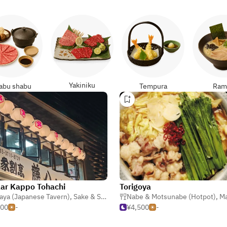
Yakiniku
abu shabu
Tempura
Ram
ar Kappo Tohachi
Torigoya
aya (Japanese Tavern)
,
Sake & Shochu Bar
Nabe & Motsunabe (Hotpot)
,
Yakitori & Kushiyaki (Skewer
,
M
000
-
¥4,500
-