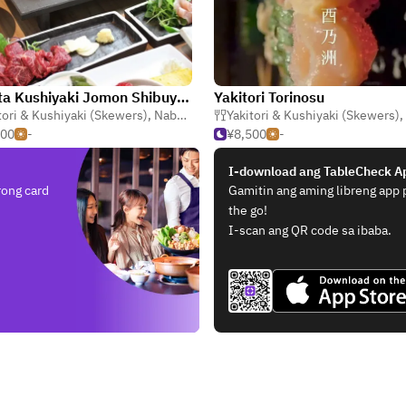
Hakata Kushiyaki Jomon Shibuya ten
Yakitori Torinosu
tori & Kushiyaki (Skewers)
,
Hapones
,
Nabe & Motsunabe (Hotpot)
Yakitori & Kushiyaki (Skewers)
,
500
-
¥8,500
-
I-download ang TableCheck A
rong card
Gamitin ang aming libreng app
the go!
I-scan ang QR code sa ibaba.