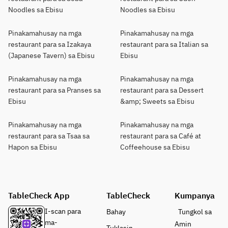
Noodles sa Ebisu
Noodles sa Ebisu
Pinakamahusay na mga
Pinakamahusay na mga
restaurant para sa Izakaya
restaurant para sa Italian sa
(Japanese Tavern) sa Ebisu
Ebisu
Pinakamahusay na mga
Pinakamahusay na mga
restaurant para sa Pranses sa
restaurant para sa Dessert
Ebisu
&amp; Sweets sa Ebisu
Pinakamahusay na mga
Pinakamahusay na mga
restaurant para sa Tsaa sa
restaurant para sa Café at
Hapon sa Ebisu
Coffeehouse sa Ebisu
TableCheck App
TableCheck
Kumpanya
I-scan para
Bahay
Tungkol sa
ma-
Amin