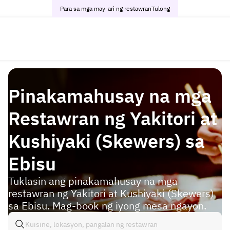
Para sa mga may-ari ng restawran
Tulong
Pinakamahusay na mga
Restawran ng Yakitori at
Kushiyaki (Skewers) sa
Ebisu
Tuklasin ang pinakamahusay na mga
restawran ng Yakitori at Kushiyaki (Skewers)
sa Ebisu. Mag-book ng iyong mesa ngayon.