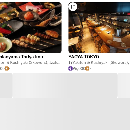
iaoyama Toriya kou
YAOYA TOKYO
tori & Kushiyaki (Skewers)
,
Izakaya (Japanese Tavern)
Yakitori & Kushiyaki (Skewers)
,
Bar ng Alak
,
500
-
¥6,000
-