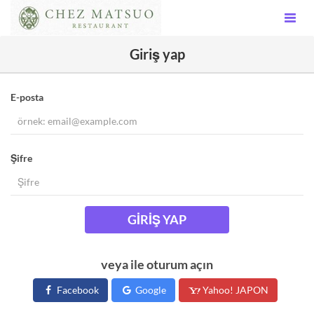
Giriş yap
E-posta
Şifre
GIRIŞ YAP
veya ile oturum açın
Facebook
Google
Yahoo! JAPON