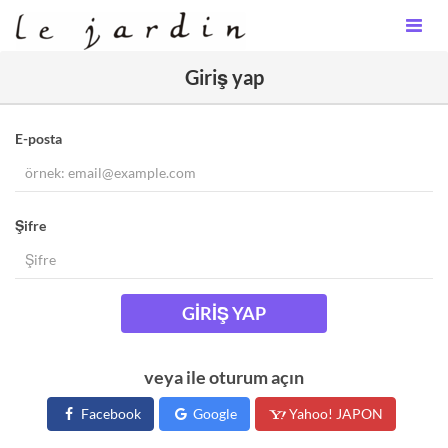
Giriş yap
E-posta
Şifre
GIRIŞ YAP
veya ile oturum açın
Facebook
Google
Yahoo! JAPON